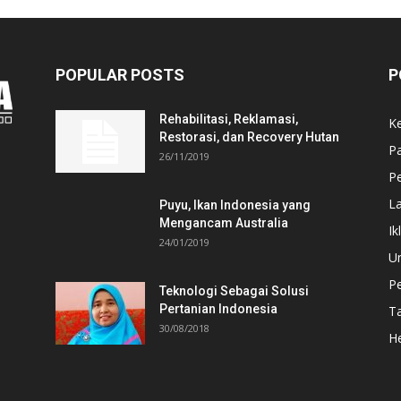
POPULAR POSTS
P
Rehabilitasi, Reklamasi,
K
Restorasi, dan Recovery Hutan
P
26/11/2019
Pe
L
Puyu, Ikan Indonesia yang
Mengancam Australia
Ik
24/01/2019
U
P
Teknologi Sebagai Solusi
Pertanian Indonesia
T
30/08/2018
He