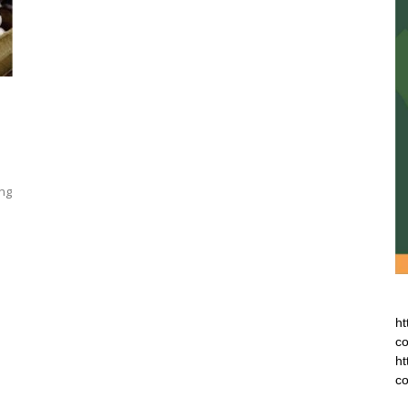
ng
ht
co
ht
co