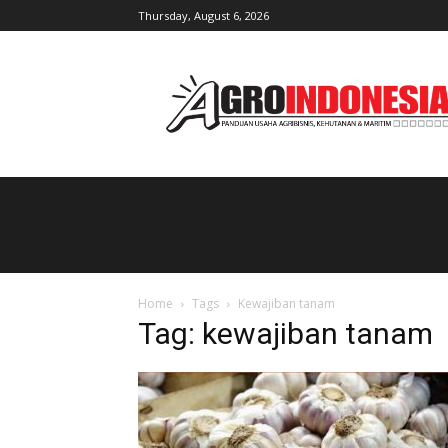
Thursday, August 6, 2026
AgroIndonesia
Home
Tags
Kewajiban tanam
Tag: kewajiban tanam