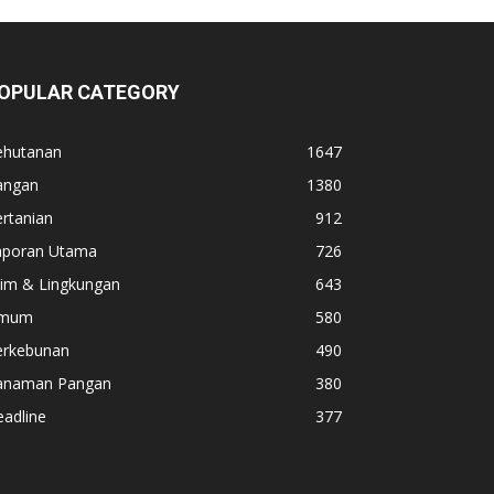
OPULAR CATEGORY
ehutanan
1647
angan
1380
rtanian
912
aporan Utama
726
lim & Lingkungan
643
mum
580
erkebunan
490
anaman Pangan
380
adline
377