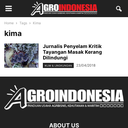
Home
Tags
Kima
kima
Jurnalis Penyelam Kritik
Tayangan Masak Kerang
Dilindungi
23/04/2018
IKLIM & LINGKUNGAN
ABOUT US