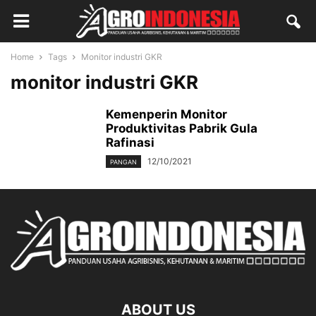
Home
Tags
Monitor industri GKR
monitor industri GKR
Kemenperin Monitor
Produktivitas Pabrik Gula
Rafinasi
12/10/2021
PANGAN
ABOUT US