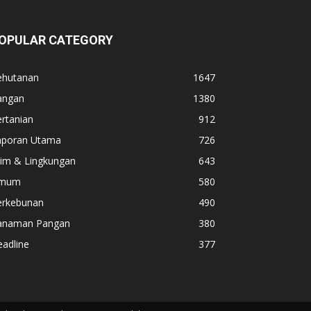
OPULAR CATEGORY
ehutanan
1647
angan
1380
rtanian
912
aporan Utama
726
lim & Lingkungan
643
mum
580
erkebunan
490
anaman Pangan
380
adline
377