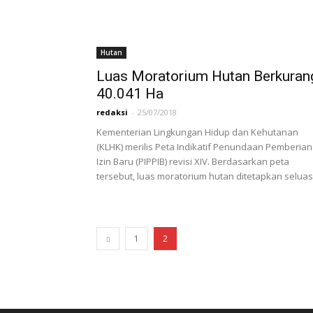
Hutan
Luas Moratorium Hutan Berkuran
40.041 Ha
redaksi
-
25/07/2018
Kementerian Lingkungan Hidup dan Kehutanan
(KLHK) merilis Peta Indikatif Penundaan Pemberian
Izin Baru (PIPPIB) revisi XIV. Berdasarkan peta
tersebut, luas moratorium hutan ditetapkan seluas.
1
2