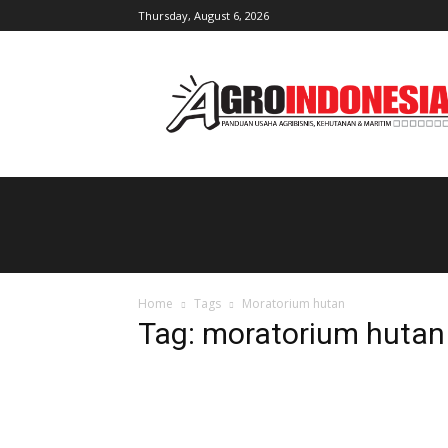
Thursday, August 6, 2026
AgroIndonesia
Home
Tags
Moratorium hutan
Tag: moratorium hutan