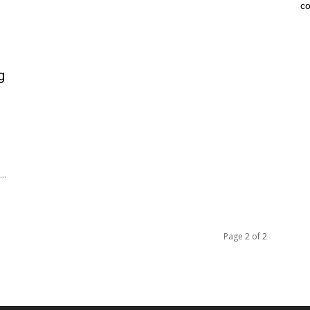
co
g
..
Page 2 of 2