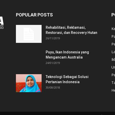
POPULAR POSTS
P
Rehabilitasi, Reklamasi,
K
Restorasi, dan Recovery Hutan
P
26/11/2019
Pe
L
Puyu, Ikan Indonesia yang
Mengancam Australia
Ik
24/01/2019
U
P
Teknologi Sebagai Solusi
Pertanian Indonesia
T
30/08/2018
He