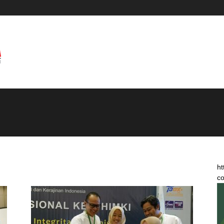
ht
co