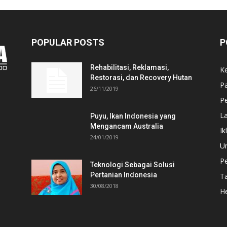
POPULAR POSTS
P
Rehabilitasi, Reklamasi,
K
Restorasi, dan Recovery Hutan
P
26/11/2019
Pe
L
Puyu, Ikan Indonesia yang
Mengancam Australia
Ik
24/01/2019
U
P
Teknologi Sebagai Solusi
Pertanian Indonesia
T
30/08/2018
He