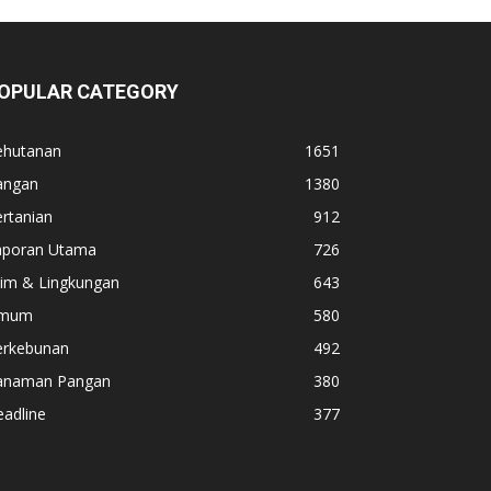
OPULAR CATEGORY
ehutanan
1651
angan
1380
rtanian
912
aporan Utama
726
lim & Lingkungan
643
mum
580
erkebunan
492
anaman Pangan
380
adline
377