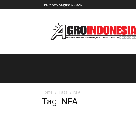
Thursday, August 6, 2026
AgroIndonesia
Home
Tags
NFA
Tag: NFA