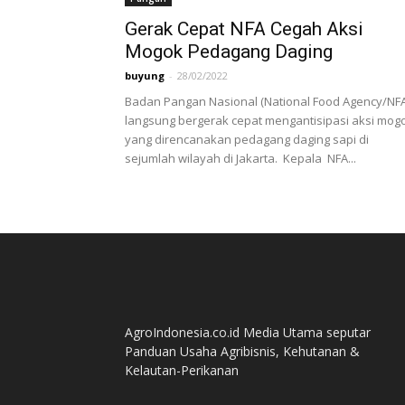
Gerak Cepat NFA Cegah Aksi
Mogok Pedagang Daging
buyung
-
28/02/2022
Badan Pangan Nasional (National Food Agency/NFA
langsung bergerak cepat mengantisipasi aksi mog
yang direncanakan pedagang daging sapi di
sejumlah wilayah di Jakarta. Kepala NFA...
AgroIndonesia.co.id Media Utama seputar
Panduan Usaha Agribisnis, Kehutanan &
Kelautan-Perikanan