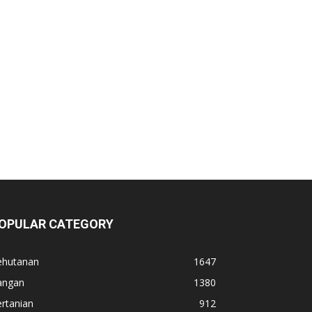
OPULAR CATEGORY
ehutanan
1647
angan
1380
rtanian
912