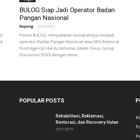
BULOG Siap Jadi Operator Badan
Pangan Nasional
buyung
-
26/02/2022
)
Perum BULOG menyatakan kesiapannya menjadi
ok
operator Badan Pangan Nasional atau NFA (National
Food Agency). Hal itu terlontar dalam Focus Group
Discussion (FGD) dengan tema...
POPULAR POSTS
P
Rehabilitasi, Reklamasi,
K
Restorasi, dan Recovery Hutan
P
26/11/2019
Pe