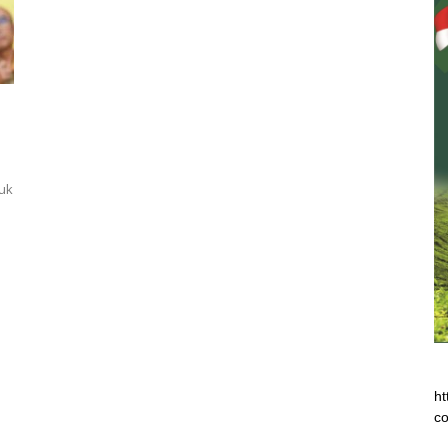
uk
ht
co