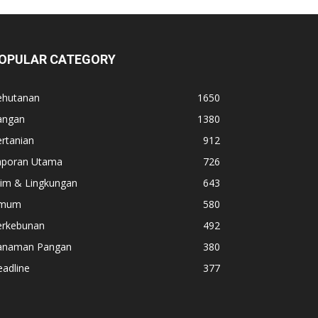
OPULAR CATEGORY
ehutanan
1650
angan
1380
rtanian
912
aporan Utama
726
lim & Lingkungan
643
mum
580
erkebunan
492
anaman Pangan
380
adline
377