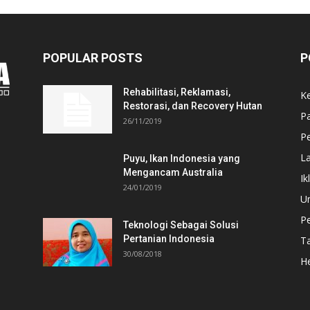
POPULAR POSTS
P
Rehabilitasi, Reklamasi,
K
Restorasi, dan Recovery Hutan
P
26/11/2019
Pe
L
Puyu, Ikan Indonesia yang
Mengancam Australia
Ik
24/01/2019
U
P
Teknologi Sebagai Solusi
Pertanian Indonesia
T
30/08/2018
He