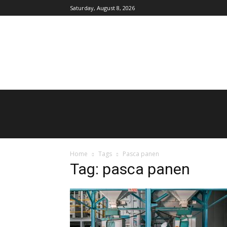
Saturday, August 8, 2026
AgroIndonesia
Home
Tags
Pasca panen
Tag: pasca panen