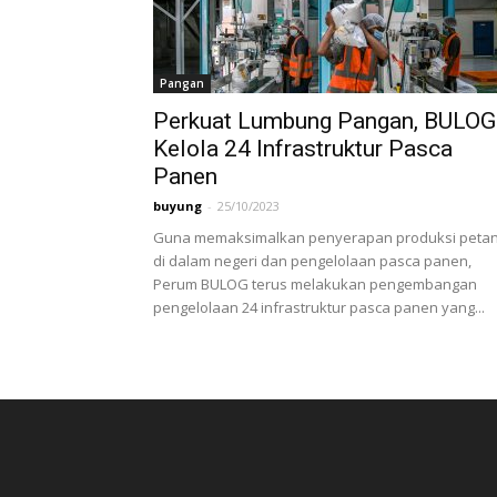
Pangan
Perkuat Lumbung Pangan, BULOG
Kelola 24 Infrastruktur Pasca
Panen
buyung
-
25/10/2023
Guna memaksimalkan penyerapan produksi petan
di dalam negeri dan pengelolaan pasca panen,
Perum BULOG terus melakukan pengembangan
pengelolaan 24 infrastruktur pasca panen yang...