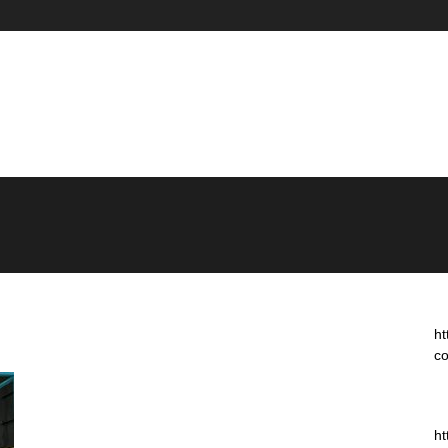
ht
co
ht