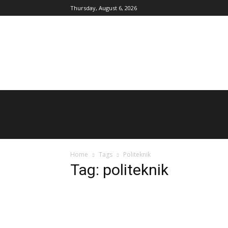
Thursday, August 6, 2026
AgroIndonesia
Home
Tags
Politeknik
Tag: politeknik