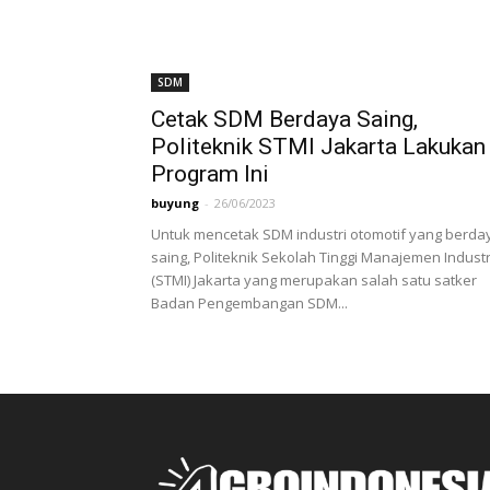
SDM
Cetak SDM Berdaya Saing,
Politeknik STMI Jakarta Lakukan
Program Ini
buyung
-
26/06/2023
Untuk mencetak SDM industri otomotif yang berda
saing, Politeknik Sekolah Tinggi Manajemen Industr
(STMI) Jakarta yang merupakan salah satu satker
Badan Pengembangan SDM...