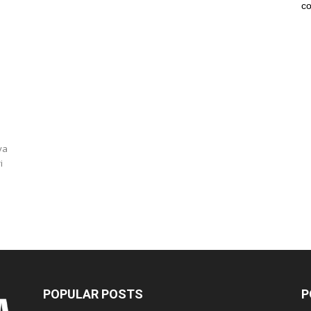
co
ya
i
POPULAR POSTS
P