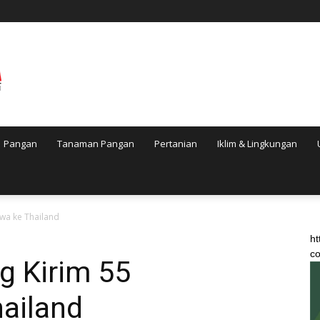
Pangan
Tanaman Pangan
Pertanian
Iklim & Lingkungan
wa ke Thailand
ht
co
 Kirim 55
ailand