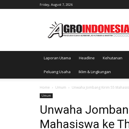
Friday, August 7, 2026
AgroIndonesia
Laporan Utama
Headline
Kehutanan
Peluang Usaha
Iklim & Lingkungan
Home
Umum
Unwaha Jombang Kirim 55 Mahasis
Umum
Unwaha Jombang
Mahasiswa ke Th