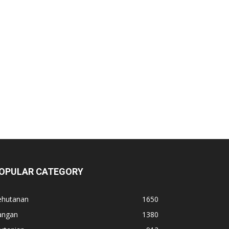
OPULAR CATEGORY
ehutanan
1650
angan
1380