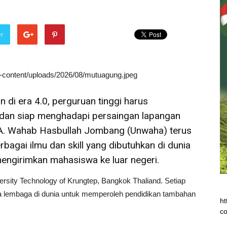
er
wp-content/uploads/2026/08/mutuagung.jpeg
di era 4.0, perguruan tinggi harus
s dan siap menghadapi persaingan lapangan
H. A. Wahab Hasbullah Jombang (Unwaha) terus
gai ilmu dan skill yang dibutuhkan di dunia
mengirimkan mahasiswa ke luar negeri.
ersity Technology of Krungtep, Bangkok Thaliand. Setiap
 lembaga di dunia untuk memperoleh pendidikan tambahan
ht
co