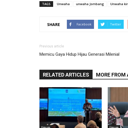
TAGS
Unwaha
unwaha Jombang
Unwaha kir
SHARE
Facebook
Twitter
Previous article
Memicu Gaya Hidup Hijau Generasi Milenial
RELATED ARTICLES
MORE FROM
Umum
Umum