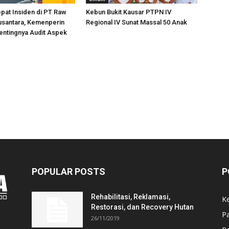
pat Insiden di PT Raw
Kebun Bukit Kausar PTPN IV
usantara, Kemenperin
Regional IV Sunat Massal 50 Anak
entingnya Audit Aspek
POPULAR POSTS
P
Rehabilitasi, Reklamasi,
K
Restorasi, dan Recovery Hutan
P
26/11/2019