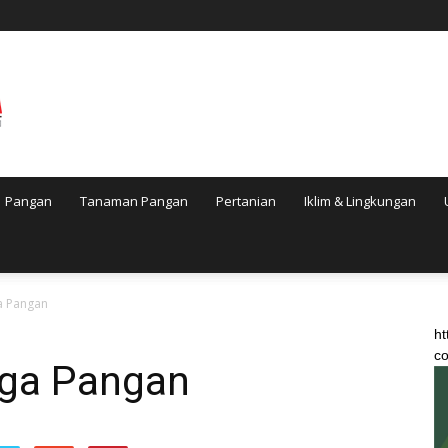
Pangan
Tanaman Pangan
Pertanian
Iklim & Lingkungan
a Pangan
ht
co
rga Pangan