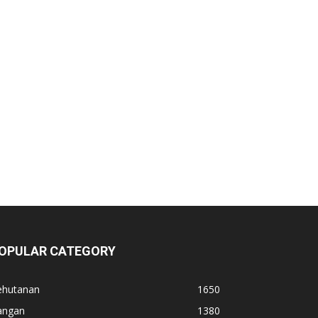
OPULAR CATEGORY
ehutanan
1650
angan
1380