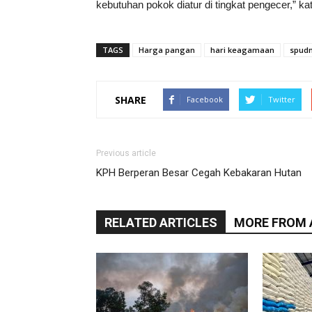
kebutuhan pokok diatur di tingkat pengecer,” 
TAGS
Harga pangan
hari keagamaan
spudn
SHARE
Facebook
Twitter
Previous article
KPH Berperan Besar Cegah Kebakaran Hutan
RELATED ARTICLES
MORE FROM