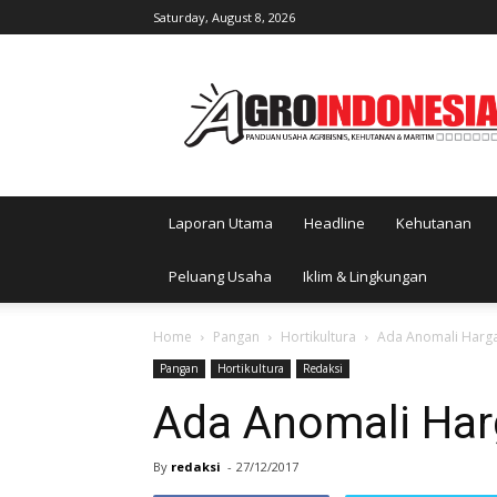
Saturday, August 8, 2026
AgroIndonesia
Laporan Utama
Headline
Kehutanan
Peluang Usaha
Iklim & Lingkungan
Home
Pangan
Hortikultura
Ada Anomali Harg
Pangan
Hortikultura
Redaksi
Ada Anomali Ha
By
redaksi
-
27/12/2017