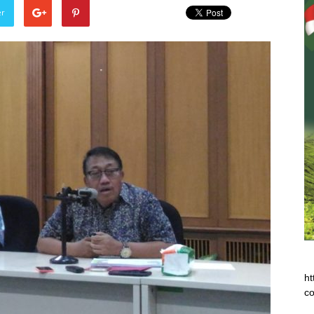
er
ht
co