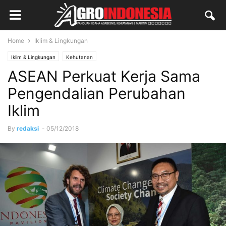
Home
Iklim & Lingkungan
Iklim & Lingkungan
Kehutanan
ASEAN Perkuat Kerja Sama
Pengendalian Perubahan
Iklim
By
redaksi
-
05/12/2018