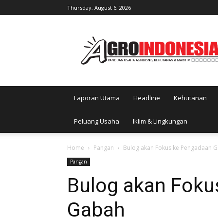
Thursday, August 6, 2026
AgroIndonesia
Laporan Utama
Headline
Kehutanan
Peluang Usaha
Iklim & Lingkungan
Home
Pangan
Bulog akan Fokus ke Pengadaan 
Pangan
Bulog akan Foku
Gabah