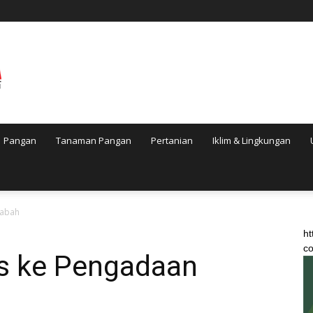
Pangan
Tanaman Pangan
Pertanian
Iklim & Lingkungan
Gabah
ht
co
s ke Pengadaan