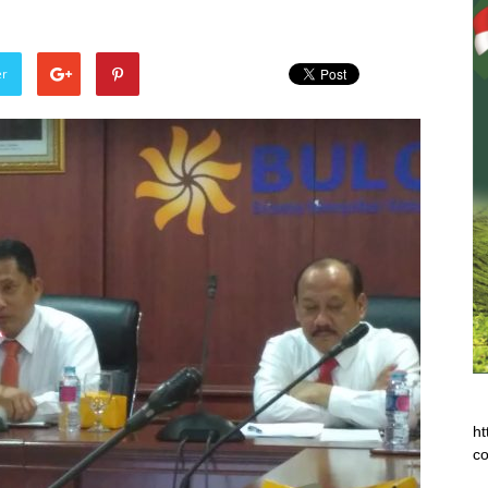
er
ht
co