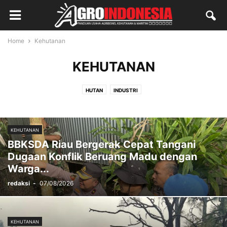
Home
Kehutanan
KEHUTANAN
HUTAN
INDUSTRI
KEHUTANAN
BBKSDA Riau Bergerak Cepat Tangani
Dugaan Konflik Beruang Madu dengan
Warga...
redaksi
-
07/08/2026
KEHUTANAN