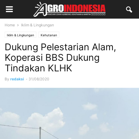
Home
Iklim & Lingkungan
Iklim & Lingkungan
Kehutanan
Dukung Pelestarian Alam,
Koperasi BBS Dukung
Tindakan KLHK
By
redaksi
-
31/08/2020