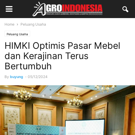
Home
Peluang Usaha
Peluang Usaha
HIMKI Optimis Pasar Mebel
dan Kerajinan Terus
Bertumbuh
By
buyung
-
05/12/2024