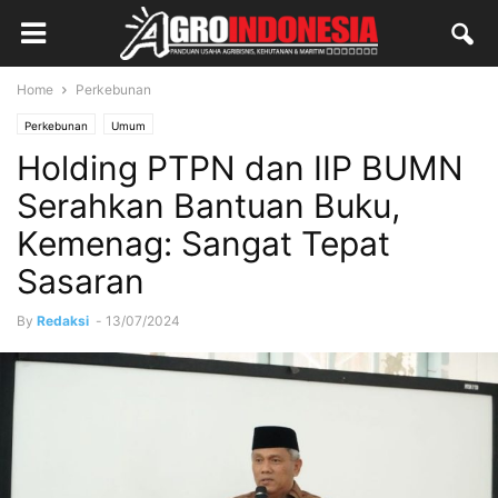
Home
Perkebunan
Perkebunan
Umum
Holding PTPN dan IIP BUMN
Serahkan Bantuan Buku,
Kemenag: Sangat Tepat
Sasaran
By
Redaksi
-
13/07/2024