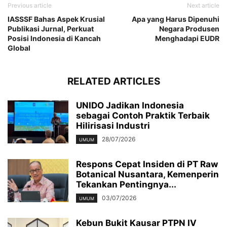
Previous article
Next article
IASSSF Bahas Aspek Krusial
Apa yang Harus Dipenuhi
Publikasi Jurnal, Perkuat
Negara Produsen
Posisi Indonesia di Kancah
Menghadapi EUDR
Global
RELATED ARTICLES
UNIDO Jadikan Indonesia
sebagai Contoh Praktik Terbaik
Hilirisasi Industri
28/07/2026
UMUM
Respons Cepat Insiden di PT Raw
Botanical Nusantara, Kemenperin
Tekankan Pentingnya...
03/07/2026
UMUM
Kebun Bukit Kausar PTPN IV