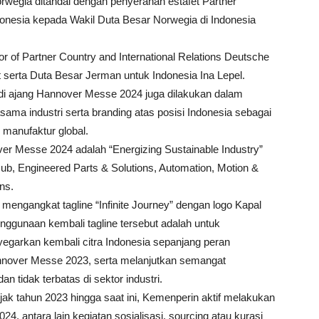
rwegia ditandai dengan penyerahan estafet Partner
ndonesia kepada Wakil Duta Besar Norwegia di Indonesia
tor of Partner Country and International Relations Deutsche
erta Duta Besar Jerman untuk Indonesia Ina Lepel.
a di ajang Hannover Messe 2024 juga dilakukan dalam
sama industri serta branding atas posisi Indonesia sebagai
manufaktur global.
r Messe 2024 adalah “Energizing Sustainable Industry”
Hub, Engineered Parts & Solutions, Automation, Motion &
ns.
 mengangkat tagline “Infinite Journey” dengan logo Kapal
nggunaan kembali tagline tersebut adalah untuk
egarkan kembali citra Indonesia sepanjang peran
nnover Messe 2023, serta melanjutkan semangat
 tidak terbatas di sektor industri.
ejak tahun 2023 hingga saat ini, Kemenperin aktif melakukan
4, antara lain kegiatan sosialisasi, sourcing atau kurasi