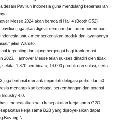
ta desain Paviliun Indonesia guna mendulang keberhasilan
nya.
nover Messe 2024 akan berada di Hall 4 (Booth G52)
i paviliun juga akan digelar seminar dan forum pertemuan
al Indonesia untuk memperkenalkan produk dan layanannya
ial,” jelas Warsito.
al terpenting dan ajang bergengsi bagi tranformasi
hun 2023, Hannover Messe telah sukses dihadiri oleh tidak
, sekitar 1,870 pembicara, 14.000 produk dan solusi, serta
juga berhasil menarik sejumlah delegasi politisi dari 50
ndonesia menampilkan berbagai perkembangan dan potensi
 Industry 4.0.
rhasil mencatatkan satu kesepakatan kerja sama G2G,
sepakatan kerja sama B2B yang diproyeksikan dapat
ang.Buyung N