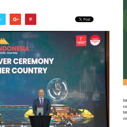
er
ht
co
ht
co