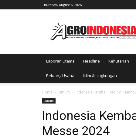
Thursday, August 6, 2026
AgroIndonesia
Laporan Utama
Headline
Kehutanan
Peluang Usaha
Iklim & Lingkungan
Home
Umum
Indonesia Kembali Hadir di Hanno
Umum
Indonesia Kembal
Messe 2024