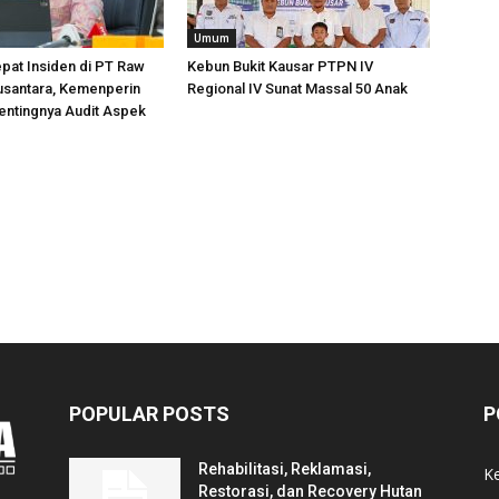
Umum
pat Insiden di PT Raw
Kebun Bukit Kausar PTPN IV
usantara, Kemenperin
Regional IV Sunat Massal 50 Anak
entingnya Audit Aspek
POPULAR POSTS
P
Rehabilitasi, Reklamasi,
K
Restorasi, dan Recovery Hutan