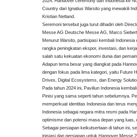
2024. Handover ceremony dari Indonesia ke No
Country dari Ignatius Warsito yang mewakili I
Kristian Netland.
Seremoni tersebut juga turut dihadiri oleh Direc
Messe AG Deutsche Messe AG, Marco Siebert s
Menurut Warsito, partisipasi kembali Indonesi
rangka peningkatan ekspor, investasi, dan kerja
salah satu kekuatan ekonomi dunia dan pemain 
Adapun tema besar yang diangkat pada Hannove
dengan fokus pada lima kategori, yaitu Future 
Drives, Digital Ecosystems, dan Energy Solutio
Pada tahun 2024 ini, Paviliun Indonesia kembali
Pinisi yang sama seperti tahun sebelumnya. Pe
memperkuat identitas Indonesia dan terus meny
Indonesia sebagai negara mitra resmi pada Ha
optimisme dan potensi masa depan yang luas, dan
Sebagai persiapan keikutsertaan di tahun ini, s
inisiasi dan persiapan untuk Hannover Messe 202