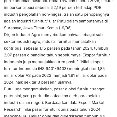
perekonomian nasional. Pada Triwulan I tahun 2025, sektor
ini berkontribusi sebesar 52,19 persen terhadap PDB
industri pengolahan non-migas. Salah satu penopangnya
adalah industri furnitur,” ujar Putu dalam sambutannya di
Surabaya, Jawa Timur, Kamis (19/06).
Dirjen Industri Agro menyebutkan bahwa sebagai sub
sektor industri agro, industri furnitur mencatatkan
kontribusi sebesar 1,15 persen pada tahun 2024, tumbuh
2,07 persen dibanding tahun sebelumnya. Ekspor furnitur
Indonesia juga menunjukkan tren positif. “Nilai ekspor
furnitur Indonesia (HS 9401-9403) meningkat dari 1,85
miliar dolar AS pada 2023 menjadi 1,91 miliar dolar pada
2024, naik sekitar 3 persen,” ujarnya.
Putu juga mengemukakan, pasar global furnitur sangat
potensial, yang perlu dimanfaatkan oleh para pelaku
industri dalam negeri. Berdasarkan data Expert Market
Research, nilai pasar furnitur dunia pada tahun 2024
mencapai 660 miliar dolar dan diperkirakan tumbuh 4,9