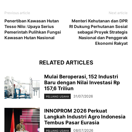
Previous article
Next article
Penertiban Kawasan Hutan
Menteri Kehutanan dan DPR
Tesso Nilo: Upaya Serius
RI Dukung Perhutanan Sosial
Pemerintah Pulihkan Fungsi
sebagai Proyek Strategis
Kawasan Hutan Nasional
Nasional dan Penggerak
Ekonomi Rakyat
RELATED ARTICLES
Mulai Beroperasi, 152 Industri
Baru dengan Nilai Investasi Rp
157,6 Triliun
31/07/2026
PELUANG USAHA
INNOPROM 2026 Perkuat
Langkah Industri Agro Indonesia
Tembus Pasar Eurasia
08/07/2026
PELUANG USAHA