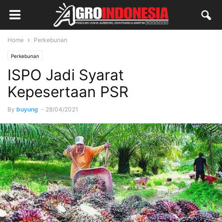
Home
Perkebunan
Perkebunan
ISPO Jadi Syarat
Kepesertaan PSR
By
buyung
-
28/04/2021