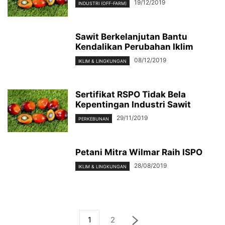
19/12/2019
INDUSTRI (OFF-FARM)
Sawit Berkelanjutan Bantu
Kendalikan Perubahan Iklim
08/12/2019
IKLIM & LINGKUNGAN
Sertifikat RSPO Tidak Bela
Kepentingan Industri Sawit
29/11/2019
PERKEBUNAN
Petani Mitra Wilmar Raih ISPO
28/08/2019
IKLIM & LINGKUNGAN
1
2