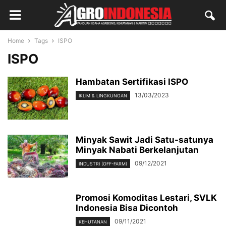
Home
Tags
ISPO
ISPO
Hambatan Sertifikasi ISPO
13/03/2023
IKLIM & LINGKUNGAN
Minyak Sawit Jadi Satu-satunya
Minyak Nabati Berkelanjutan
09/12/2021
INDUSTRI (OFF-FARM)
Promosi Komoditas Lestari, SVLK
Indonesia Bisa Dicontoh
09/11/2021
KEHUTANAN