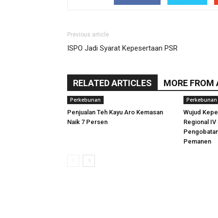
Previous article
ISPO Jadi Syarat Kepesertaan PSR
RELATED ARTICLES
MORE FROM
Perkebunan
Perkebunan
Penjualan Teh Kayu Aro Kemasan
Wujud Kepe
Naik 7 Persen
Regional IV
Pengobatan
Pemanen