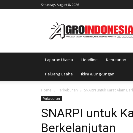
Saturday, August 8, 2026
AgroIndonesia
Laporan Utama
Headline
Kehutanan
Peluang Usaha
Iklim & Lingkungan
Home
Perkebunan
SNARPI untuk Karet Alam Ber
Perkebunan
SNARPI untuk Ka
Berkelanjutan