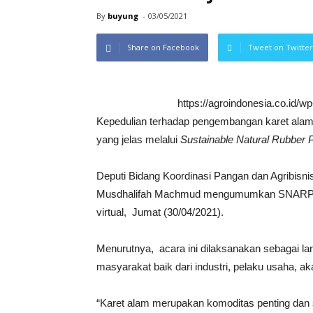
By
buyung
-
03/05/2021
Share on Facebook
Tweet on Twitter
https://agroindonesia.co.id/
Kepedulian terhadap pengembangan karet alam
yang jelas melalui
Sustainable Natural Rubber P
Deputi Bidang Koordinasi Pangan dan Agribisn
Musdhalifah Machmud mengumumkan SNARP
virtual, Jumat (30/04/2021).
Menurutnya, acara ini dilaksanakan sebagai l
masyarakat baik dari industri, pelaku usaha, 
“Karet alam merupakan komoditas penting dan s