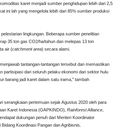
 komoditas karet menjadi sumber penghidupan lebih dari 2,5
at ini lah yang mengelola lebih dari 85% sumber produksi
 pelestarian lingkungan. Beberapa sumber penelitian
p 35 ton gas CO2/ha/tahun dan melepas 13 ton
a air (
catchment area
) secara alami.
 menjawab tantangan-tantangan tersebut dan memastikan
an partisipasi dari seluruh pelaku ekonomi dari sektor hulu
tur barang jadi karet dalam satu irama,” tambah
 serangkaian pertemuan sejak Agustus 2020 oleh para
haan Karet Indonesia (GAPKINDO),
Rainforest Alliance
,
dapat dukungan penuh dari Menteri Koordinator
i Bidang Koordinasi Pangan dan Agribisnis.