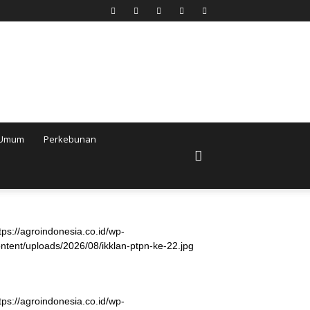
Umum
Perkebunan
tps://agroindonesia.co.id/wp-
ntent/uploads/2026/08/ikklan-ptpn-ke-22.jpg
tps://agroindonesia.co.id/wp-