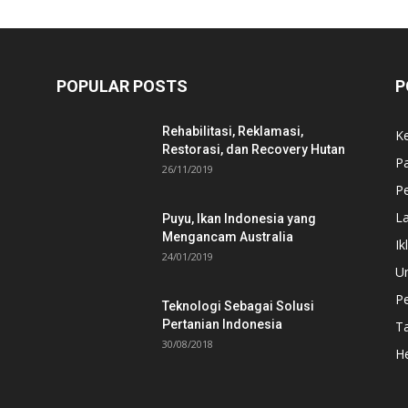
POPULAR POSTS
P
Rehabilitasi, Reklamasi,
K
Restorasi, dan Recovery Hutan
P
26/11/2019
Pe
L
Puyu, Ikan Indonesia yang
Mengancam Australia
Ik
24/01/2019
U
P
Teknologi Sebagai Solusi
Pertanian Indonesia
T
30/08/2018
He