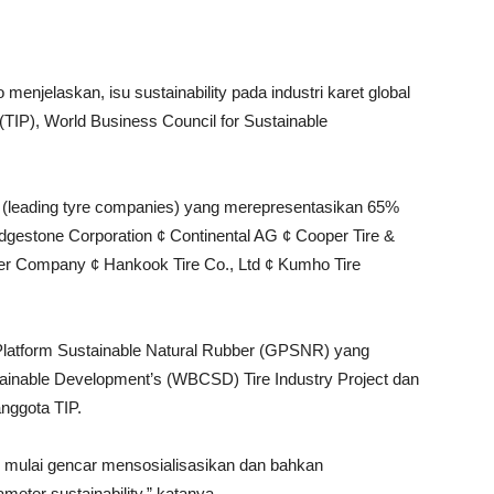
elaskan, isu sustainability pada industri karet global
TIP), World Business Council for Sustainable
ia (leading tyre companies) yang merepresentasikan 65%
 Bridgestone Corporation ¢ Continental AG ¢ Cooper Tire &
r Company ¢ Hankook Tire Co., Ltd ¢ Kumho Tire
 Platform Sustainable Natural Rubber (GPSNR) yang
stainable Development’s (WBCSD) Tire Industry Project dan
nggota TIP.
mulai gencar mensosialisasikan dan bahkan
ter sustainability,” katanya.