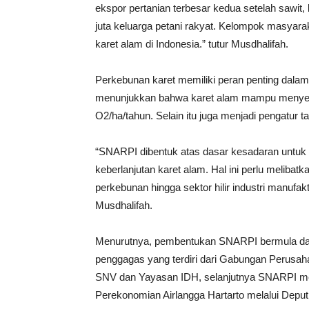
ekspor pertanian terbesar kedua setelah sawit,
juta keluarga petani rakyat. Kelompok masyarak
karet alam di Indonesia.” tutur Musdhalifah.
Perkebunan karet memiliki peran penting dalam
menunjukkan bahwa karet alam mampu menyera
O2/ha/tahun. Selain itu juga menjadi pengatur tat
“SNARPI dibentuk atas dasar kesadaran untuk
keberlanjutan karet alam. Hal ini perlu melibatk
perkebunan hingga sektor hilir industri manufak
Musdhalifah.
Menurutnya, pembentukan SNARPI bermula dari
penggagas yang terdiri dari Gabungan Perusa
SNV dan Yayasan IDH, selanjutnya SNARPI men
Perekonomian Airlangga Hartarto melalui Deput