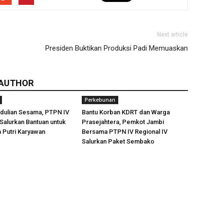
Next article
Presiden Buktikan Produksi Padi Memuaskan
 AUTHOR
Perkebunan
dulian Sesama, PTPN IV
Bantu Korban KDRT dan Warga
 Salurkan Bantuan untuk
Prasejahtera, Pemkot Jambi
 Putri Karyawan
Bersama PTPN IV Regional IV
Salurkan Paket Sembako