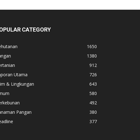
OPULAR CATEGORY
ehutanan
1650
angan
1380
rtanian
912
aporan Utama
726
lim & Lingkungan
643
mum
580
erkebunan
492
anaman Pangan
380
adline
377