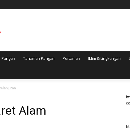
Pangan
Tanaman Pangan
Pertanian
Iklim & Lingkungan
kelanjutan
ht
co
ret Alam
ht