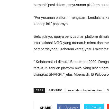
berpartisipasi dalam penyusunan platform sustai
“Penyusunan platform mengalami kendala terka
konsep ini,” paparnya.
Selanjutnya, upaya penyusunan platform dimul
international-NGO yang menaruh minat dan m
pemberdayaan usahatani karet, yaitu Rainforest
“ Kolaborasi ini dimulai September 2020. Dengan
tersusun sebuah platform awal yang diberi nama
disingkat SNARPI,” jelas Moenardji.
B Wibowo
TAGS
GAPKINDO
karet alam berkelanjutan
S
SHARE
Facebook
Twitter