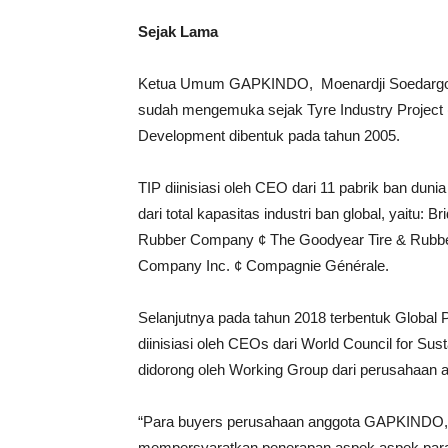
Sejak Lama
Ketua Umum GAPKINDO, Moenardji Soedargo menj
sudah mengemuka sejak Tyre Industry Project (
Development dibentuk pada tahun 2005.
TIP diinisiasi oleh CEO dari 11 pabrik ban dun
dari total kapasitas industri ban global, yaitu:
Rubber Company ¢ The Goodyear Tire & Rubbe
Company Inc. ¢ Compagnie Générale.
Selanjutnya pada tahun 2018 terbentuk Global
diinisiasi oleh CEOs dari World Council for Su
didorong oleh Working Group dari perusahaan a
“Para buyers perusahaan anggota GAPKINDO, 
mempersyaratkan penerapan aspek aspek parame