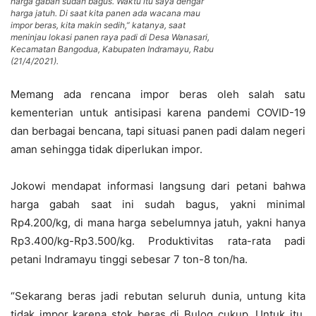
harga gabah sudah bagus. Waktu itu saya dengar
harga jatuh. Di saat kita panen ada wacana mau
impor beras, kita makin sedih,” katanya, saat
meninjau lokasi panen raya padi di Desa Wanasari,
Kecamatan Bangodua, Kabupaten Indramayu, Rabu
(21/4/2021).
Memang ada rencana impor beras oleh salah satu
kementerian untuk antisipasi karena pandemi COVID-19
dan berbagai bencana, tapi situasi panen padi dalam negeri
aman sehingga tidak diperlukan impor.
Jokowi mendapat informasi langsung dari petani bahwa
harga gabah saat ini sudah bagus, yakni minimal
Rp4.200/kg, di mana harga sebelumnya jatuh, yakni hanya
Rp3.400/kg-Rp3.500/kg. Produktivitas rata-rata padi
petani Indramayu tinggi sebesar 7 ton-8 ton/ha.
“Sekarang beras jadi rebutan seluruh dunia, untung kita
tidak impor karena stok beras di Bulog cukup. Untuk itu,