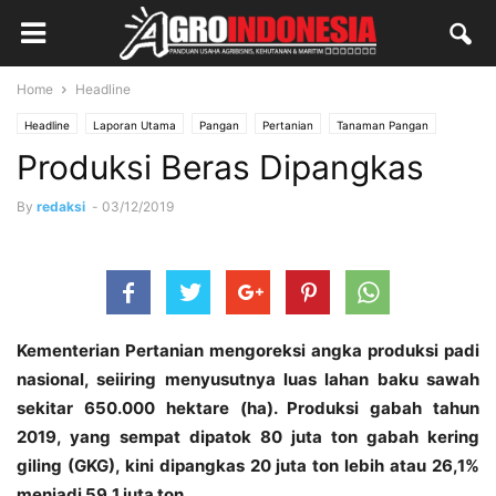
Home
Headline
Headline
Laporan Utama
Pangan
Pertanian
Tanaman Pangan
Produksi Beras Dipangkas
By
redaksi
-
03/12/2019
Kementerian Pertanian mengoreksi angka produksi padi
nasional, seiiring menyusutnya luas lahan baku sawah
sekitar 650.000 hektare (ha). Produksi gabah tahun
2019, yang sempat dipatok 80 juta ton gabah kering
giling (GKG), kini dipangkas 20 juta ton lebih atau 26,1%
menjadi 59,1 juta ton.