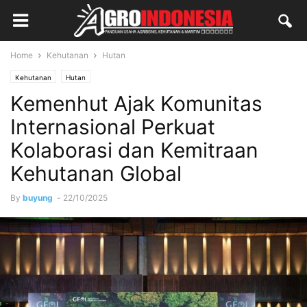
Home
Kehutanan
Hutan
Kehutanan
Hutan
Kemenhut Ajak Komunitas
Internasional Perkuat
Kolaborasi dan Kemitraan
Kehutanan Global
By
buyung
-
22/10/2025