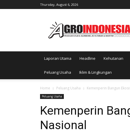
Thursday, August 6, 2026
AgroIndonesia
Laporan Utama
Headline
Kehutanan
Peluang Usaha
Iklim & Lingkungan
Home
Peluang Usaha
Kemenperin Bangun Ekosis
Peluang Usaha
Kemenperin Bang
Nasional