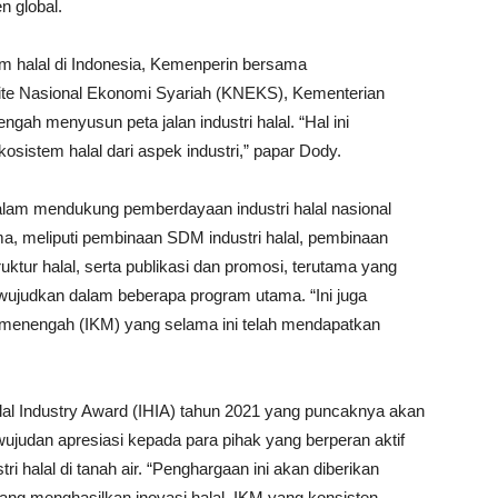
n global.
 halal di Indonesia, Kemenperin bersama
mite Nasional Ekonomi Syariah (KNEKS), Kementerian
ah menyusun peta jalan industri halal. “Hal ini
sistem halal dari aspek industri,” papar Dody.
dalam mendukung pemberdayaan industri halal nasional
, meliputi pembinaan SDM industri halal, pembinaan
ruktur halal, serta publikasi dan promosi, terutama yang
diwujudkan dalam beberapa program utama. “Ini juga
n menengah (IKM) yang selama ini telah mendapatkan
al Industry Award (IHIA) tahun 2021 yang puncaknya akan
judan apresiasi kepada para pihak yang berperan aktif
halal di tanah air. “Penghargaan ini akan diberikan
yang menghasilkan inovasi halal, IKM yang konsisten