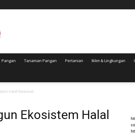
Pangan
Tanaman Pangan
Pertanian
Iklim & Lingkungan
tem Halal Nasional
un Ekosistem Halal
ht
co
ht