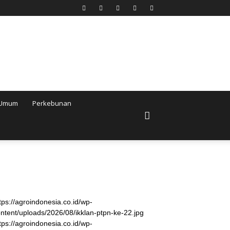
Umum
Perkebunan
tps://agroindonesia.co.id/wp-
ntent/uploads/2026/08/ikklan-ptpn-ke-22.jpg
tps://agroindonesia.co.id/wp-