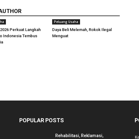
 AUTHOR
aha
Peluang Usaha
026 Perkuat Langkah
Daya Beli Melemah, Rokok Ilegal
ro Indonesia Tembus
Menguat
ia
POPULAR POSTS
P
Rehabilitasi, Reklamasi,
K