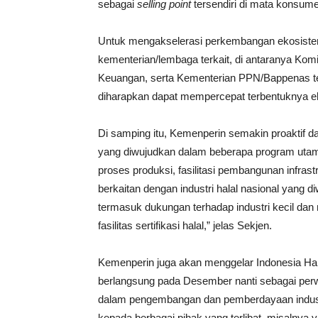
sebagai
selling point
tersendiri di mata konsume
Untuk mengakselerasi perkembangan ekosistem
kementerian/lembaga terkait, di antaranya Ko
Keuangan, serta Kementerian PPN/Bappenas teng
diharapkan dapat mempercepat terbentuknya eko
Di samping itu, Kemenperin semakin proaktif 
yang diwujudkan dalam beberapa program utama
proses produksi, fasilitasi pembangunan infrast
berkaitan dengan industri halal nasional yang 
termasuk dukungan terhadap industri kecil da
fasilitas sertifikasi halal,” jelas Sekjen.
Kemenperin juga akan menggelar Indonesia Hal
berlangsung pada Desember nanti sebagai perwu
dalam pengembangan dan pemberdayaan industri 
kepada berbagai pihak yang terlibat, misalnya 