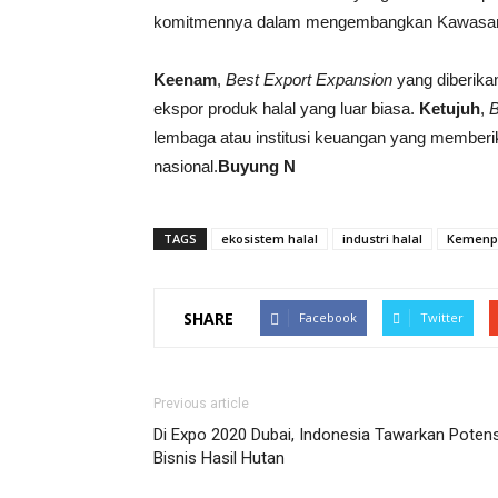
komitmennya dalam mengembangkan Kawasan I
Keenam
,
Best Export Expansion
yang diberika
ekspor produk halal yang luar biasa.
Ketujuh
,
B
lembaga atau institusi keuangan yang memberi
nasional.
Buyung N
TAGS
ekosistem halal
industri halal
Kemenp
SHARE
Facebook
Twitter
Previous article
Di Expo 2020 Dubai, Indonesia Tawarkan Potens
Bisnis Hasil Hutan