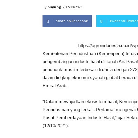
By
buyung
-
12/10/2021
Share on Facebook
Tweet on Twitter
https://agroindonesia.co.id/
Kementerian Perindustrian (Kemenperin) terus 
pengembangan industri halal di Tanah Air. Pas
penduduk muslim terbesar di dunia dengan 272,
dalam lingkup ekonomi syariah global berada di
Emirat Arab.
“Dalam mewujudkan ekosistem halal, Kemenper
Perindustrian yang terkait. Pertama, mengena
Pusat Pemberdayaan Industri Halal,” ujar Sekr
(12/10/2021).