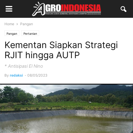
Home
Pangan
Pangan
Pertanian
Kementan Siapkan Strategi
RJIT hingga AUTP
* Antisipasi El Nino
By
redaksi
-
08/05/2023