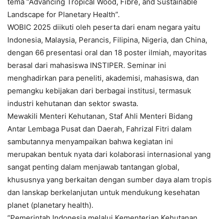
tema “Advancing Tropical Wood, Fibre, and Sustainable
Landscape for Planetary Health”.
WOBIC 2025 diikuti oleh peserta dari enam negara yaitu
Indonesia, Malaysia, Perancis, Filipina, Nigeria, dan China,
dengan 66 presentasi oral dan 18 poster ilmiah, mayoritas
berasal dari mahasiswa INSTIPER. Seminar ini
menghadirkan para peneliti, akademisi, mahasiswa, dan
pemangku kebijakan dari berbagai institusi, termasuk
industri kehutanan dan sektor swasta.
Mewakili Menteri Kehutanan, Staf Ahli Menteri Bidang
Antar Lembaga Pusat dan Daerah, Fahrizal Fitri dalam
sambutannya menyampaikan bahwa kegiatan ini
merupakan bentuk nyata dari kolaborasi internasional yang
sangat penting dalam menjawab tantangan global,
khususnya yang berkaitan dengan sumber daya alam tropis
dan lanskap berkelanjutan untuk mendukung kesehatan
planet (planetary health).
“Pemerintah Indonesia melalui Kementerian Kehutanan