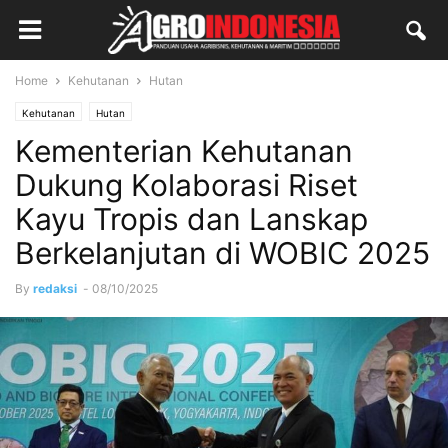
Home
Kehutanan
Hutan
Kehutanan
Hutan
Kementerian Kehutanan
Dukung Kolaborasi Riset
Kayu Tropis dan Lanskap
Berkelanjutan di WOBIC 2025
By
redaksi
-
08/10/2025