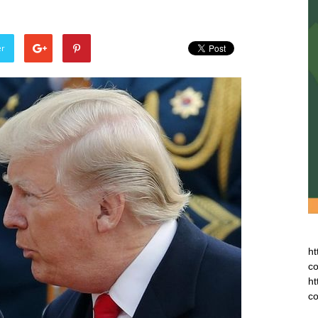
er
ht
co
ht
co