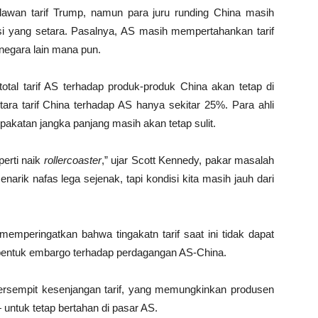
lawan tarif Trump, namun para juru runding China masih
si yang setara. Pasalnya, AS masih mempertahankan tarif
 negara lain mana pun.
 total tarif AS terhadap produk-produk China akan tetap di
ara tarif China terhadap AS hanya sekitar 25%. Para ahli
akatan jangka panjang masih akan tetap sulit.
erti naik
rollercoaster
,” ujar Scott Kennedy, pakar masalah
arik nafas lega sejenak, tapi kondisi kita masih jauh dari
mperingatkan bahwa tingakatn tarif saat ini tidak dapat
bentuk embargo terhadap perdagangan AS-China.
ersempit kesenjangan tarif, yang memungkinkan produsen
untuk tetap bertahan di pasar AS.