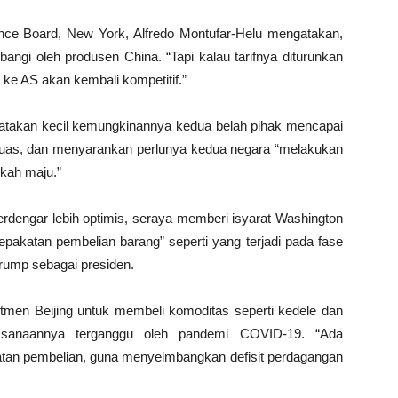
nce Board, New York, Alfredo Montufar-Helu mengatakan,
bangi oleh produsen China. “Tapi kalau tarifnya diturunkan
 ke AS akan kembali kompetitif.”
takan kecil kemungkinannya kedua belah pihak mencapai
uas, dan menyarankan perlunya kedua negara “melakukan
gkah maju.”
 terdengar lebih optimis, seraya memberi isyarat Washington
katan pembelian barang” seperti yang terjadi pada fase
rump sebagai presiden.
tmen Beijing untuk membeli komoditas seperti kedele dan
ksanaannya terganggu oleh pandemi COVID-19. “Ada
tan pembelian, guna menyeimbangkan defisit perdagangan