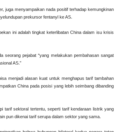
r, juga menyampaikan nada positif terhadap kemungkinan
elundupan prekursor fentanyl ke AS.
ekan ini adalah tingkat keterlibatan China dalam isu krisis
ada seorang pejabat “yang melakukan pembahasan sangat
sional AS.”
bisa menjadi alasan kuat untuk menghapus tarif tambahan
patkan China pada posisi yang lebih seimbang dibanding
rif sektoral tertentu, seperti tarif kendaraan listrik yang
ain pun dikenai tarif serupa dalam sektor yang sama.
gingatkan bahwa hubungan bilateral kedua negara tetap