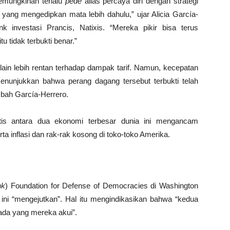
mungkinan terlalu
pede
alias percaya diri dengan strategi
 yang mengedipkan mata lebih dahulu,” ujar Alicia García-
k investasi Prancis, Natixis. “Mereka pikir bisa terus
u tidak terbukti benar.”
ain lebih rentan terhadap dampak tarif. Namun, kecepatan
nunjukkan bahwa perang dagang tersebut terbukti telah
mbah García-Herrero.
is antara dua ekonomi terbesar dunia ini mengancam
rta inflasi dan rak-rak kosong di toko-toko Amerika.
nk
) Foundation for Defense of Democracies di Washington
ni “mengejutkan”. Hal itu mengindikasikan bahwa “kedua
pada yang mereka akui”.