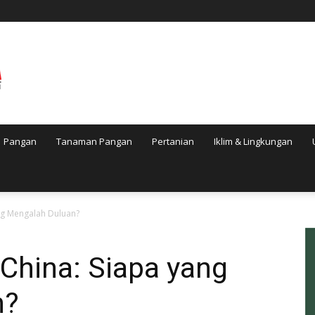
Pangan
Tanaman Pangan
Pertanian
Iklim & Lingkungan
ng Mengalah Duluan?
China: Siapa yang
n?