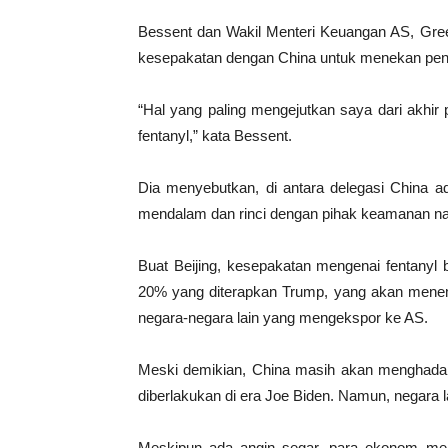
Bessent dan Wakil Menteri Keuangan AS, Gree
kesepakatan dengan China untuk menekan peny
“Hal yang paling mengejutkan saya dari akhir p
fentanyl,” kata Bessent.
Dia menyebutkan, di antara delegasi China 
mendalam dan rinci dengan pihak keamanan na
Buat Beijing, kesepakatan mengenai fentanyl 
20% yang diterapkan Trump, yang akan menem
negara-negara lain yang mengekspor ke AS.
Meski demikian, China masih akan menghadapi ta
diberlakukan di era Joe Biden. Namun, negara l
Meskipun ada angin segar, para ekonom men