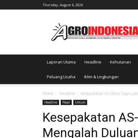
Thursday, August 6, 2026
AgroIndonesia
Laporan Utama
Headline
Kehutanan
Peluang Usaha
Iklim & Lingkungan
Home
Headline
Kesepakatan AS-China: Siapa ya
Headline
Pasar
Umum
Kesepakatan AS-
Mengalah Dulua