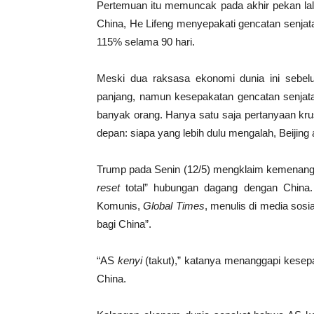
Pertemuan itu memuncak pada akhir pekan lal
China, He Lifeng menyepakati gencatan senjat
115% selama 90 hari.
Meski dua raksasa ekonomi dunia ini sebelu
panjang, namun kesepakatan gencatan senjata 
banyak orang. Hanya satu saja pertanyaan kru
depan: siapa yang lebih dulu mengalah, Beijing
Trump pada Senin (12/5) mengklaim kemenangan
reset
total” hubungan dagang dengan China. Di
Komunis,
Global Times
, menulis di media sos
bagi China”.
“AS
kenyi
(takut),” katanya menanggapi kesepa
China.