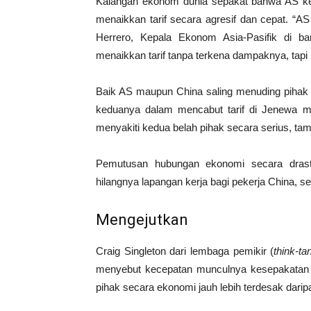
Kalangan ekonom dunia sepakat bahwa AS ke
menaikkan tarif secara agresif dan cepat. “AS
Herrero, Kepala Ekonom Asia-Pasifik di ban
menaikkan tarif tanpa terkena dampaknya, tapi it
Baik AS maupun China saling menuding pihak l
keduanya dalam mencabut tarif di Jenewa me
menyakiti kedua belah pihak secara serius, ta
Pemutusan hubungan ekonomi secara drast
hilangnya lapangan kerja bagi pekerja China, se
Mengejutkan
Craig Singleton dari lembaga pemikir (
think-ta
menyebut kecepatan munculnya kesepakatan i
pihak secara ekonomi jauh lebih terdesak dari