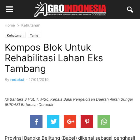
Home
Kehutanan
Kehutanan
Tamu
Kompos Blok Untuk
Rehabilitasi Lahan Eks
Tambang
By
redaksi
-
17/01/2019
Idi Bantara S Hut. T. MSc, Kepala Balai Pengelolaan Daerah Aliran Sungai
(BPDAS) Baturusa-Cerucuk
Provinsi Bangka Belitung (Babel) dikenal sebagai penghasil