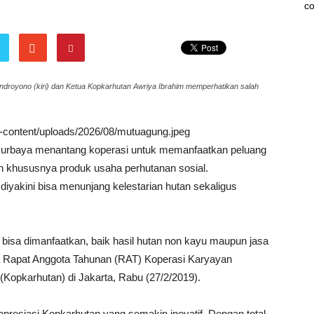
co
droyono (kiri) dan Ketua Kopkarhutan Awriya Ibrahim memperhatikan salah
wp-content/uploads/2026/08/mutuagung.jpeg
 Nurbaya menantang koperasi untuk memanfaatkan peluang
an khususnya produk usaha perhutanan sosial.
iyakini bisa menunjang kelestarian hutan sekaligus
bisa dimanfaatkan, baik hasil hutan non kayu maupun jasa
a Rapat Anggota Tahunan (RAT) Koperasi Karyayan
Kopkarhutan) di Jakarta, Rabu (27/2/2019).
presiasi Kopkarhutan yang semakin inovatif. Dengan total