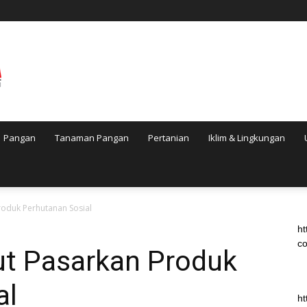
Pangan
Tanaman Pangan
Pertanian
Iklim & Lingkungan
roduk Perhutanan Sosial
ht
co
ut Pasarkan Produk
al
ht