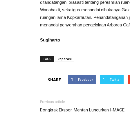
ditandatangani prasasti tentang peresmian rua
Wanabakti, sekaligus menandai dibukanya Galer
ruangan lama Kopkarhutan. Penandatanganan ju
menandai penyerahan pengelolaan Arborea Caf
Sugiharto
TAGS
koperasi
SHARE
Facebook
Twitter
Previous article
Dongkrak Ekspor, Mentan Luncurkan I-MACE