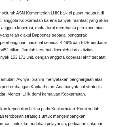
ar seluruh ASN Kementerian LHK baik di pusat maupun di
i anggota Kopkarhutan karena banyak manfaat yang akan
di anggota koperasi, maka turut membantu perekonomian
yang telah diakui Bappenas sebagai penggerak
a pembangunan nasional sebesar 4,48% dari PDB berdasar
p452 triliun. Jumlah tersebut diperoleh dari aktivitas
nyak 153.171 unit, dengan anggota koperasi aktif tercatat
arhutan, Awriya Ibrahim menyatakan penghargaan atas
ap perkembangan Kopkarhutan. Ada banyak hal strategis
dari Menteri LHK demi kemajuan Kopkarhutan.
kkan kepedulian beliau pada Kopkarhutan. Kami sudah
an terobosan strategis untuk mengembangkan
nformasi untuk kemudahan pelayanan, perluasan cakupan