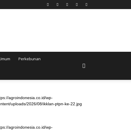
Umum
Perkebunan
tps://agroindonesia.co.id/wp-
ntent/uploads/2026/08/ikklan-ptpn-ke-22.jpg
tps://agroindonesia.co.id/wp-