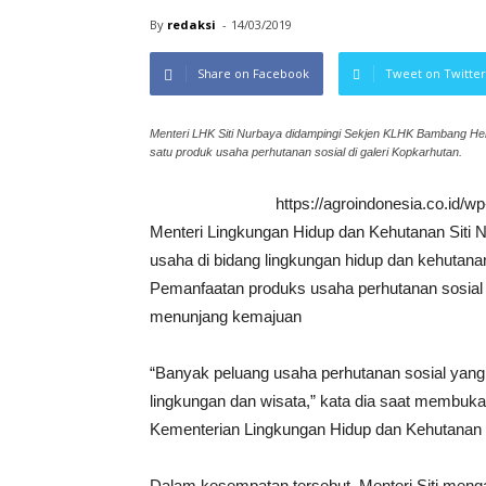
By
redaksi
-
14/03/2019
Share on Facebook
Tweet on Twitter
Menteri LHK Siti Nurbaya didampingi Sekjen KLHK Bambang Hen
satu produk usaha perhutanan sosial di galeri Kopkarhutan.
https://agroindonesia.co.id/
Menteri Lingkungan Hidup dan Kehutanan Siti
usaha di bidang lingkungan hidup dan kehutan
Pemanfaatan produks usaha perhutanan sosial d
menunjang kemajuan
“Banyak peluang usaha perhutanan sosial yang 
lingkungan dan wisata,” kata dia saat membuk
Kementerian Lingkungan Hidup dan Kehutanan (
Dalam kesempatan tersebut, Menteri Siti menga