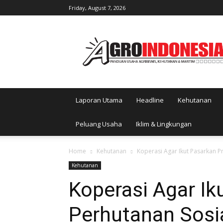
Friday, August 7, 2026
AgroIndonesia
Laporan Utama
Headline
Kehutanan
Peluang Usaha
Iklim & Lingkungan
Home
Kehutanan
Koperasi Agar Ikut Pasarkan P
Kehutanan
Koperasi Agar Ik
Perhutanan Sosi