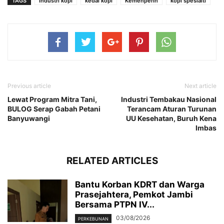
TAGS
industri kopi
kedai kopi
Kemenperin
kopi spesialti
Previous article
Next article
Lewat Program Mitra Tani,
Industri Tembakau Nasional
BULOG Serap Gabah Petani
Terancam Aturan Turunan
Banyuwangi
UU Kesehatan, Buruh Kena
Imbas
RELATED ARTICLES
Bantu Korban KDRT dan Warga
Prasejahtera, Pemkot Jambi
Bersama PTPN IV...
03/08/2026
PERKEBUNAN