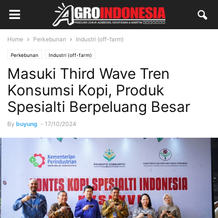
Home
Perkebunan
Industri (off-farm)
Perkebunan
Industri (off-farm)
Masuki Third Wave Tren
Konsumsi Kopi, Produk
Spesialti Berpeluang Besar
By
buyung
-
17/10/2024