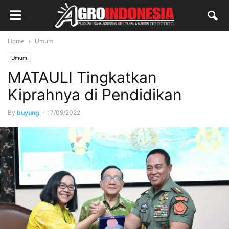
Home
Umum
Umum
MATAULI Tingkatkan
Kiprahnya di Pendidikan
By
buyung
-
17/09/2022