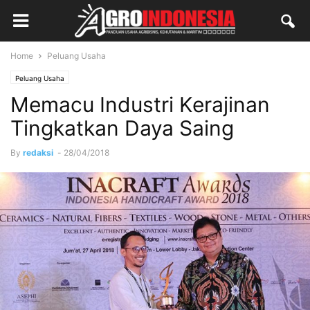
Home
Peluang Usaha
Peluang Usaha
Memacu Industri Kerajinan
Tingkatkan Daya Saing
By
redaksi
-
28/04/2018