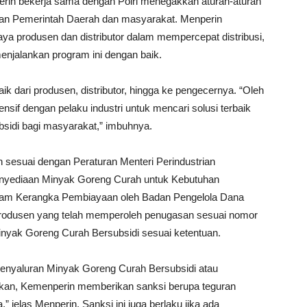
in bekerja sama dengan Polri menegakkan aturan-aturan
atkan Pemerintah Daerah dan masyarakat. Menperin
 produsen dan distributor dalam mempercepat distribusi,
enjalankan program ini dengan baik.
ik dari produsen, distributor, hingga ke pengecernya. “Oleh
sif dengan pelaku industri untuk mencari solusi terbaik
sidi bagi masyarakat,” imbuhnya.
n sesuai dengan Peraturan Menteri Perindustrian
enyediaan Minyak Goreng Curah untuk Kebutuhan
alam Kerangka Pembiayaan oleh Badan Pengelola Dana
produsen yang telah memperoleh penugasan sesuai nomor
inyak Goreng Curah Bersubsidi sesuai ketentuan.
penyaluran Minyak Goreng Curah Bersubsidi atau
apkan, Kemenperin memberikan sanksi berupa teguran
” jelas Menperin. Sanksi ini juga berlaku jika ada