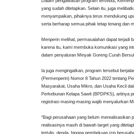
Dalam pengawasan program tersebut, Kemenper
yang sudah ditetapkan. Selain itu, juga melib
menyampaikan, pihaknya terus mendukung upaya
serta berharap semua pihak tetap tenang dan m
Menperin melihat, permasalahan dapat terjadi ba
karena itu, kami membuka komunikasi yang inten
dalam penyaluran Minyak Goreng Curah Bersub
Ia juga mengingatkan, program tersebut berjala
(Permenperin) Nomor 8 Tahun 2022 tentang P
Masyarakat, Usaha Mikro, dan Usaha Kecil d
Perkebunan Kelapa Sawit (BPDPKS), artinya 
registrasi masing-masing wajib menyalurkan M
“Bagi perusahaan yang belum merealisasikan 
realisasinya masih di bawah target yang ditet
tertulis, denda, hingga pembekuan izin berusaha,