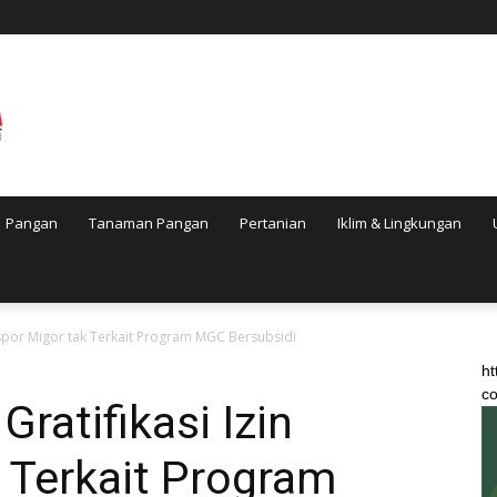
Pangan
Tanaman Pangan
Pertanian
Iklim & Lingkungan
Ekspor Migor tak Terkait Program MGC Bersubsidi
ht
co
ratifikasi Izin
 Terkait Program