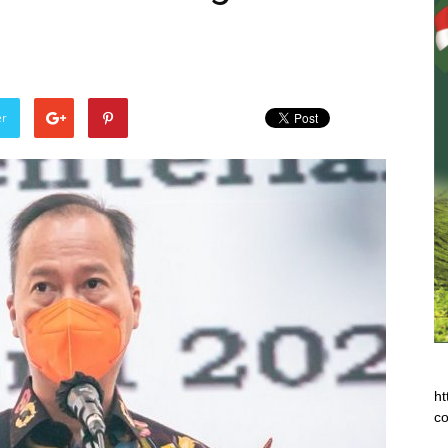
er
ht
co