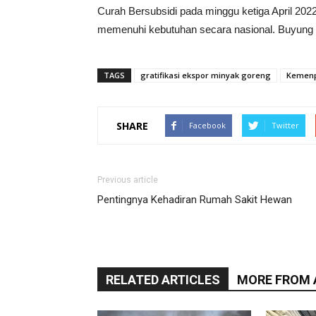
Curah Bersubsidi pada minggu ketiga April 2022
memenuhi kebutuhan secara nasional. Buyung
TAGS
gratifikasi ekspor minyak goreng
Kemenp
SHARE
Facebook
Twitter
Previous article
Pentingnya Kehadiran Rumah Sakit Hewan
RELATED ARTICLES
MORE FROM