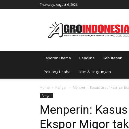
Thursday, August 6, 2026
AgroIndonesia
Laporan Utama
Headline
Kehutanan
Peluang Usaha
Iklim & Lingkungan
Home
Pangan
Menperin: Kasus Gratifikasi Izin 
Pangan
Menperin: Kasus G
Ekspor Migor tak