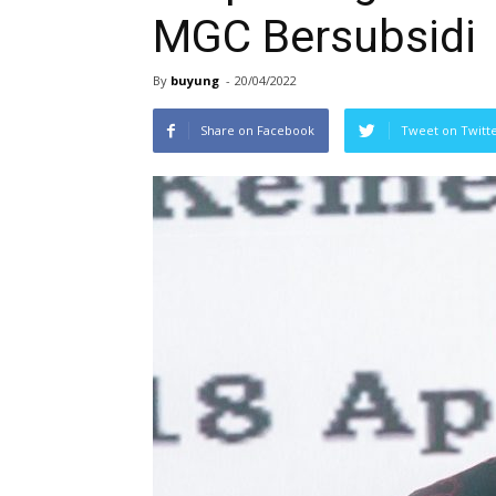
MGC Bersubsidi
By
buyung
-
20/04/2022
Share on Facebook
Tweet on Twitt