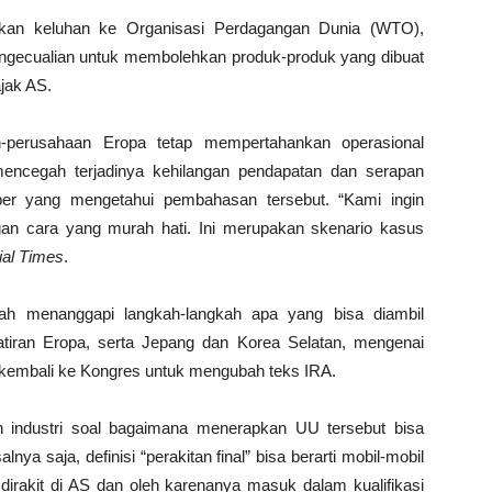
ukan keluhan ke Organisasi Perdagangan Dunia (WTO),
 pengecualian untuk membolehkan produk-produk yang dibuat
jak AS.
-perusahaan Eropa tetap mempertahankan operasional
mencegah terjadinya kehilangan pendapatan dan serapan
ber yang mengetahui pembahasan tersebut. “Kami ingin
an cara yang murah hati. Ini merupakan skenario kasus
ial Times
.
ah menanggapi langkah-langkah apa yang bisa diambil
tiran Eropa, serta Jepang dan Korea Selatan, mengenai
 kembali ke Kongres untuk mengubah teks IRA.
 industri soal bagaimana menerapkan UU tersebut bisa
ya saja, definisi “perakitan final” bisa berarti mobil-mobil
k dirakit di AS dan oleh karenanya masuk dalam kualifikasi