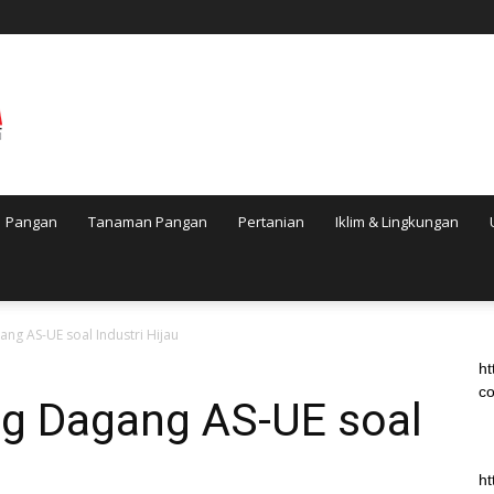
Pangan
Tanaman Pangan
Pertanian
Iklim & Lingkungan
g AS-UE soal Industri Hijau
ht
co
g Dagang AS-UE soal
ht