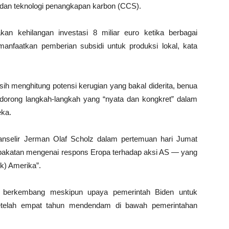
lir dan teknologi penangkapan karbon (CCS).
an kehilangan investasi 8 miliar euro ketika berbagai
anfaatkan pemberian subsidi untuk produksi lokal, kata
ih menghitung potensi kerugian yang bakal diderita, benua
ndorong langkah-langkah yang “nyata dan kongkret” dalam
eka.
nselir Jerman Olaf Scholz dalam pertemuan hari Jumat
epakatan mengenai respons Eropa terhadap aksi AS — yang
k) Amerika”.
 berkembang meskipun upaya pemerintah Biden untuk
telah empat tahun mendendam di bawah pemerintahan