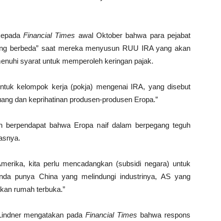
 kepada
Financial Times
awal Oktober bahwa para pejabat
yang berbeda” saat mereka menyusun RUU IRA yang akan
uhi syarat untuk memperoleh keringan pajak.
tuk kelompok kerja (pokja) mengenai IRA, yang disebut
luang dan keprihatinan produsen-produsen Eropa.”
on berpendapat bahwa Eropa naif dalam berpegang teguh
asnya.
 Amerika, kita perlu mencadangkan (subsidi negara) untuk
“Anda punya China yang melindungi industrinya, AS yang
akan rumah terbuka.”
Lindner mengatakan pada
Financial Times
bahwa respons