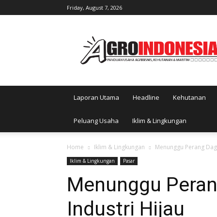
Friday, August 7, 2026
AgroIndonesia
Laporan Utama
Headline
Kehutanan
Peluang Usaha
Iklim & Lingkungan
Home
Iklim & Lingkungan
Menunggu Perang Dagan
Iklim & Lingkungan
Pasar
Menunggu Peran
Industri Hijau