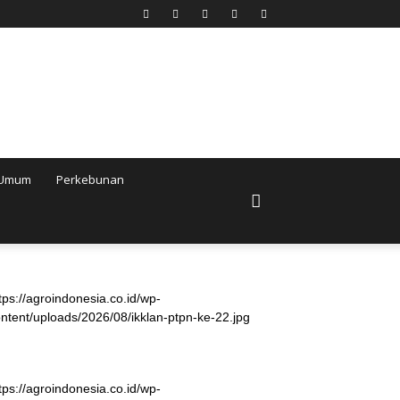
Umum
Perkebunan
tps://agroindonesia.co.id/wp-
ntent/uploads/2026/08/ikklan-ptpn-ke-22.jpg
tps://agroindonesia.co.id/wp-