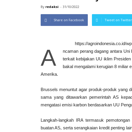
By
redaksi
-
31/10/2022
Share on Facebook
Tweet on Twitter
https://agroindonesia.co.id/
A
ncaman perang dagang antara Uni 
terkait kebijakan UU iklim Presiden
bakal mengalami kerugian 8 miliar eu
Amerika.
Brussels menuntut agar produk-produk yang d
sama yang ditawarkan pemerintah AS kepada 
mengatasi emisi karbon berdasarkan UU Pengur
Langkah-langkah IRA termasuk pemotongan p
buatan AS, serta serangkaian kredit penting lain