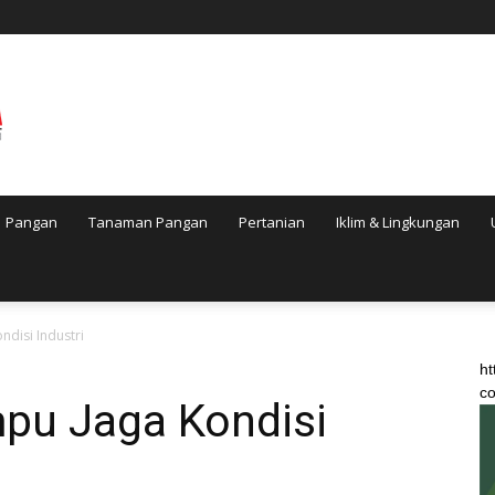
Pangan
Tanaman Pangan
Pertanian
Iklim & Lingkungan
disi Industri
ht
co
pu Jaga Kondisi