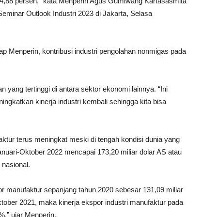
sar 4,88 persen,” kata Menperin Agus Gumiwang Kartasasmita
minar Outlook Industri 2023 di Jakarta, Selasa
p Menperin, kontribusi industri pengolahan nonmigas pada
 yang tertinggi di antara sektor ekonomi lainnya. “Ini
gkatkan kinerja industri kembali sehingga kita bisa
aktur terus meningkat meski di tengah kondisi dunia yang
 Januari-Oktober 2022 mencapai 173,20 miliar dolar AS atau
 nasional.
r manufaktur sepanjang tahun 2020 sebesar 131,09 miliar
ktober 2021, maka kinerja ekspor industri manufaktur pada
,” ujar Menperin.