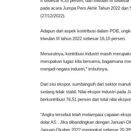
II sebesar 4,33 persen, dan triwulan III sebe
pada acara Jumpa Pers Akhir Tahun 2022 dan Se
(27/12/2022).
Adapun dari aspek kontribusi dalam PDB, ungka
triwulan III tahun 2022 sebesar 16,10 persen.
Menurutnya, kontribusi industri masih merupakan
merupakan tugas kita bersama, bagaimana menin
menjadi negara industri,” imbuhnya.
Dari sisi ekspor, sumbangsih dari sektor manuf
sedang tidak stabil. Nilai ekspor industri pada
berkontribusi 76,51 persen dari total nilai ekspor
“Angka tersebut telah melampaui capaian ekspo
dolar AS . Jika dibandingkan dengan Januari-O
Januari-Okober 2022 meningkat sebesar 20,39%