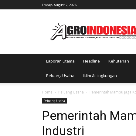
Friday, August 7, 2026
AgroIndonesia
Laporan Utama
Headline
Kehutanan
Peluang Usaha
Iklim & Lingkungan
Home
Peluang Usaha
Pemerintah Mampu Jaga Kon
Peluang Usaha
Pemerintah Mam
Industri