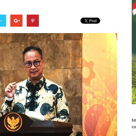
er
ht
co