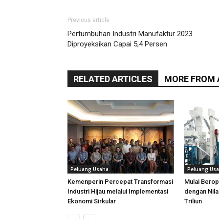
Previous article
Pertumbuhan Industri Manufaktur 2023
Diproyeksikan Capai 5,4 Persen
RELATED ARTICLES
MORE FROM
Peluang Usaha
Peluang Us
Kemenperin Percepat Transformasi
Mulai Berope
Industri Hijau melalui Implementasi
dengan Nilai
Ekonomi Sirkular
Triliun