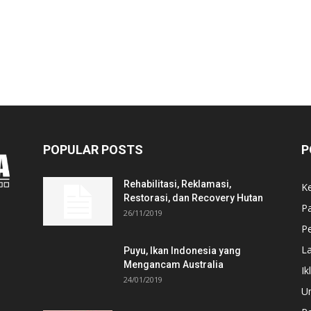
POPULAR POSTS
P
Rehabilitasi, Reklamasi,
K
Restorasi, dan Recovery Hutan
P
26/11/2019
Pe
L
Puyu, Ikan Indonesia yang
Mengancam Australia
Ik
24/01/2019
U