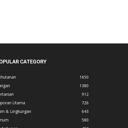
OPULAR CATEGORY
ehutanan
1650
angan
1380
rtanian
912
aporan Utama
726
lim & Lingkungan
643
mum
580