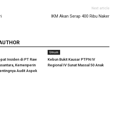
Next article
i
IKM Akan Serap 400 Ribu Naker
 AUTHOR
Umum
pat Insiden di PT Raw
Kebun Bukit Kausar PTPN IV
usantara, Kemenperin
Regional IV Sunat Massal 50 Anak
entingnya Audit Aspek