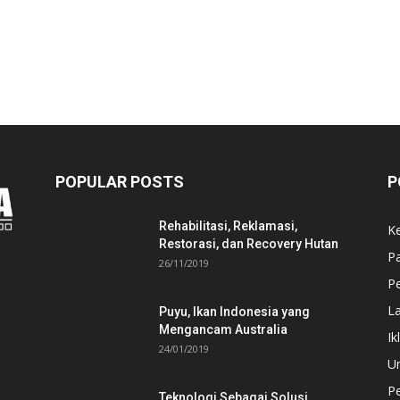
POPULAR POSTS
P
Rehabilitasi, Reklamasi,
K
Restorasi, dan Recovery Hutan
P
26/11/2019
Pe
L
Puyu, Ikan Indonesia yang
Mengancam Australia
Ik
24/01/2019
U
P
Teknologi Sebagai Solusi