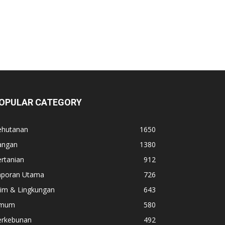
OPULAR CATEGORY
ehutanan
1650
angan
1380
rtanian
912
aporan Utama
726
lim & Lingkungan
643
mum
580
erkebunan
492