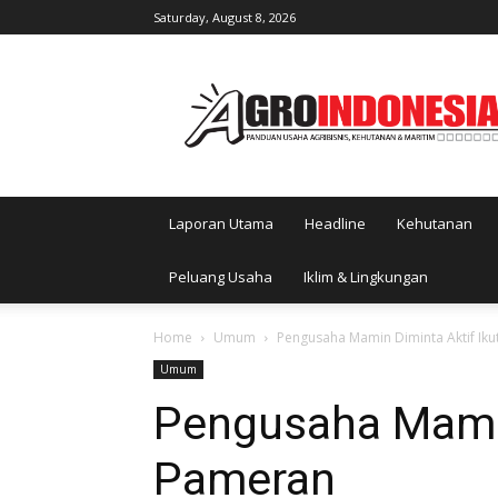
Saturday, August 8, 2026
AgroIndonesia
Laporan Utama
Headline
Kehutanan
Peluang Usaha
Iklim & Lingkungan
Home
Umum
Pengusaha Mamin Diminta Aktif Iku
Umum
Pengusaha Mamin
Pameran