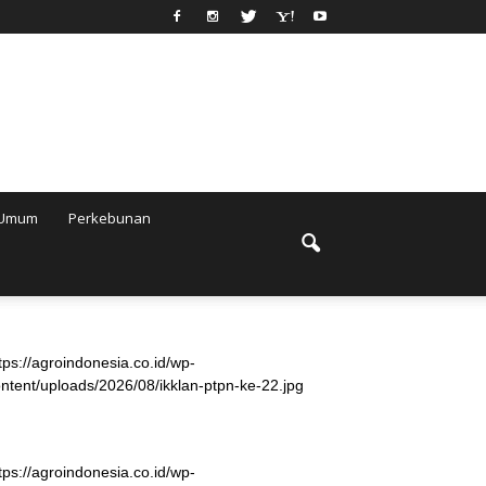
Umum
Perkebunan
tps://agroindonesia.co.id/wp-
ntent/uploads/2026/08/ikklan-ptpn-ke-22.jpg
tps://agroindonesia.co.id/wp-