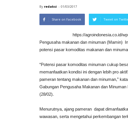
By
redaksi
-
01/03/2017
Share on Facebook
Tweet on Twitt
https://agroindonesia.co.id/
Pengusaha makanan dan minuman (Mamin) Indo
potensi pasar komoditas makanan dan minuman d
“Potensi pasar komoditas minuman cukup besa
memanfaatkan kondisi ini dengan lebih pro akt
pameran tentang makanan dan minuman,” kat
Gabungan Pengusaha Makanan dan Minuman Ind
(28/02).
Menurutnya, ajang pameran dapat dimanfaatka
wawasan, serta mengetahui perkembangan terki