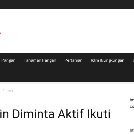
Pangan
Tanaman Pangan
Pertanian
Iklim & Lingkungan
ti Pameran
ht
co
 Diminta Aktif Ikuti
ht