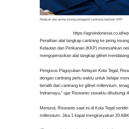
Nelayan dan jaring insang pengganti cantrang bantuan KKP
https://agroindonesia.co.id/
Peralihan alat tangkap cantrang ke jaring insan
Kelautan dan Perikanan (KKP) meresahkan nela
mengoperasikan alat tangkap gillnet mendatang
Pengurus Paguyuban Nelayan Kota Tegal, Riswa
dengan cantrang perlu waktu untuk belajar men
beralih dari cantrang ke gillnet millennium, ten
Indramayu,” ujar Riswanto sewaktu dihubungi
A
Menurut, Riswanto saat ini di Kota Tegal sendiri
millennium. Jika 1 kapal mengkaryakan 20 AB