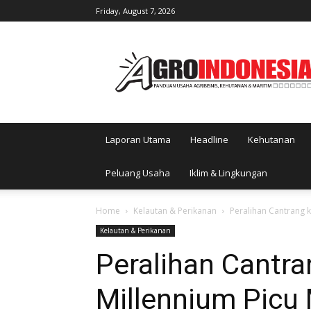
Friday, August 7, 2026
AgroIndonesia
Laporan Utama
Headline
Kehutanan
Peluang Usaha
Iklim & Lingkungan
Home
Kelautan & Perikanan
Peralihan Cantrang k
Kelautan & Perikanan
Peralihan Cantra
Millennium Picu