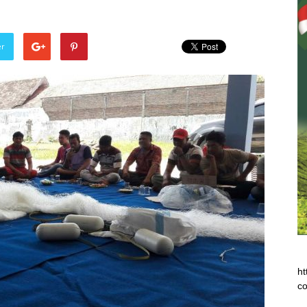
er
ht
co