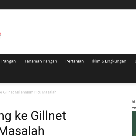
Pangan
Tanaman Pangan
Pertanian
Iklim & Lingkungan
e Gillnet Millennium Picu Masalah
ht
co
ng ke Gillnet
 Masalah