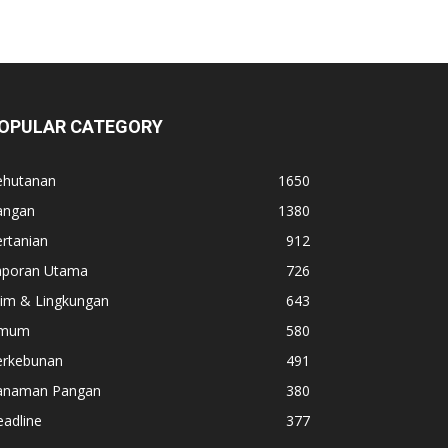
OPULAR CATEGORY
ehutanan
1650
angan
1380
rtanian
912
aporan Utama
726
lim & Lingkungan
643
mum
580
erkebunan
491
anaman Pangan
380
adline
377