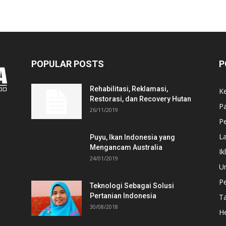
POPULAR POSTS
P
Rehabilitasi, Reklamasi,
K
Restorasi, dan Recovery Hutan
P
26/11/2019
Pe
L
Puyu, Ikan Indonesia yang
Mengancam Australia
Ik
24/01/2019
U
P
Teknologi Sebagai Solusi
Pertanian Indonesia
T
30/08/2018
He