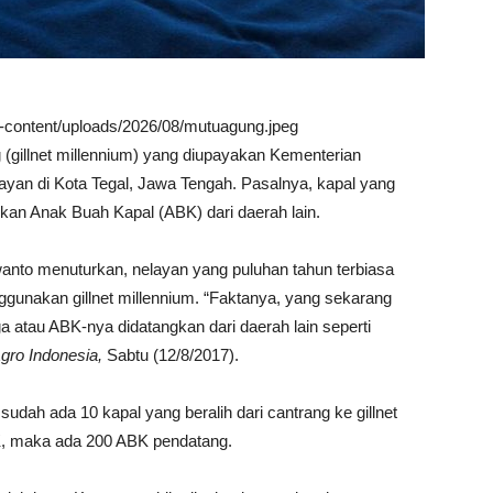
wp-content/uploads/2026/08/mutuagung.jpeg
g (gillnet millennium) yang diupayakan Kementerian
yan di Kota Tegal, Jawa Tengah. Pasalnya, kapal yang
kan Anak Buah Kapal (ABK) dari daerah lain.
nto menuturkan, nelayan yang puluhan tahun terbiasa
ggunakan gillnet millennium. “Faktanya, yang sekarang
aga atau ABK-nya didatangkan dari daerah lain seperti
gro Indonesia
,
Sabtu (12/8/2017).
 sudah ada 10 kapal yang beralih dari cantrang ke gillnet
K, maka ada 200 ABK pendatang.