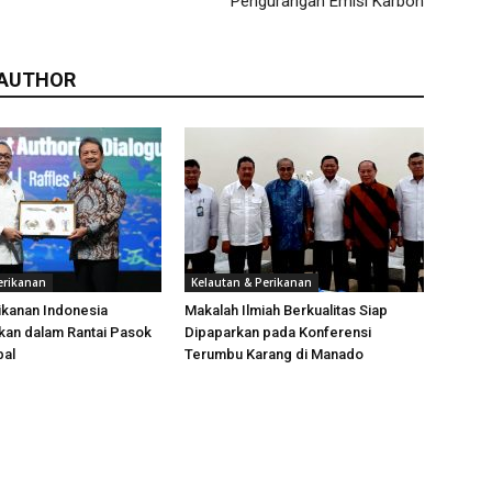
Pengurangan Emisi Karbon
 AUTHOR
erikanan
Kelautan & Perikanan
ikanan Indonesia
Makalah Ilmiah Berkualitas Siap
kan dalam Rantai Pasok
Dipaparkan pada Konferensi
bal
Terumbu Karang di Manado