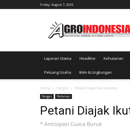
Friday, August 7, 2026
AgroIndonesia
Laporan Utama
Headline
Kehutanan
Peluang Usaha
Iklim & Lingkungan
Home
Pangan
Petani Diajak Ikut Asuransi
Pangan
Pertanian
Petani Diajak Iku
* Antisipasi Cuaca Buruk