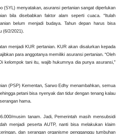
po (SYL) menyatakan, asuransi pertanian sangat diperlukan
ian bila disebabkan faktor alam seperti cuaca. “Itulah
ertanian belum menjadi budaya. Tahun depan harus bisa
 (6/2/2021).
ratan menjadi KUR pertanian. KUR akan disalurkan kepada
jibkan para anggotanya memiliki asuransi pertanian. “Oleh
Di kelompok tani itu, wajib hukumnya dia punya asuransi,”
rtanian (PSP) Kementan, Sarwo Edhy menambahkan, semua
ehingga petani bisa nyenyak dan tidur dengan tenang kalau
n serangan hama.
36.000/musim tanam. Jadi, Pemerintah masih mensubsidi
dah menjadi peserta AUTP, nanti bisa melakukan klaim
ekeringan, dan serangan organisme pengganggu tumbuhan