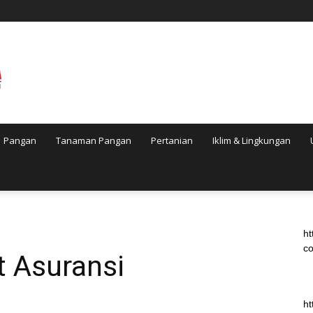
Pangan
Tanaman Pangan
Pertanian
Iklim & Lingkungan
ht
co
t Asuransi
ht