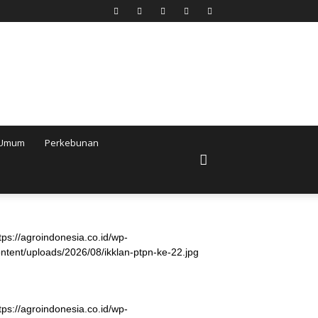
Umum
Perkebunan
tps://agroindonesia.co.id/wp-
ntent/uploads/2026/08/ikklan-ptpn-ke-22.jpg
tps://agroindonesia.co.id/wp-