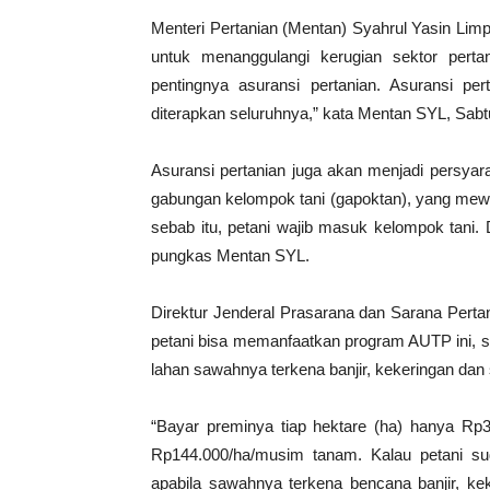
Menteri Pertanian (Mentan) Syahrul Yasin Lim
untuk menanggulangi kerugian sektor pertan
pentingnya asuransi pertanian. Asuransi p
diterapkan seluruhnya,” kata Mentan SYL, Sabtu
Asuransi pertanian juga akan menjadi persya
gabungan kelompok tani (gapoktan), yang mewa
sebab itu, petani wajib masuk kelompok tani. 
pungkas Mentan SYL.
Direktur Jenderal Prasarana dan Sarana Pe
petani bisa memanfaatkan program AUTP ini, s
lahan sawahnya terkena banjir, kekeringan da
“Bayar preminya tiap hektare (ha) hanya Rp
Rp144.000/ha/musim tanam. Kalau petani su
apabila sawahnya terkena bencana banjir, k