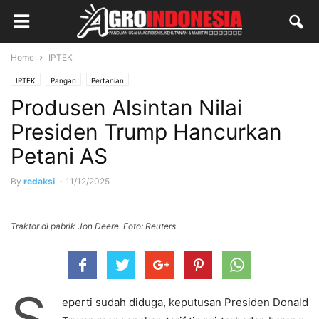
Home
IPTEK
IPTEK
Pangan
Pertanian
Produsen Alsintan Nilai
Presiden Trump Hancurkan
Petani AS
By
redaksi
-
11/12/2025
Traktor di pabrik Jon Deere. Foto: Reuters
S
eperti sudah diduga, keputusan Presiden Donald