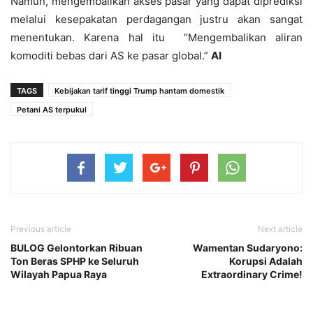
Namun, mengembalikan akses pasar yang dapat diprediksi
melalui kesepakatan perdagangan justru akan sangat
menentukan. Karena hal itu “Mengembalikan aliran
komoditi bebas dari AS ke pasar global.”
AI
TAGS
Kebijakan tarif tinggi Trump hantam domestik
Petani AS terpukul
Previous article
Next article
BULOG Gelontorkan Ribuan
Wamentan Sudaryono:
Ton Beras SPHP ke Seluruh
Korupsi Adalah
Wilayah Papua Raya
Extraordinary Crime!