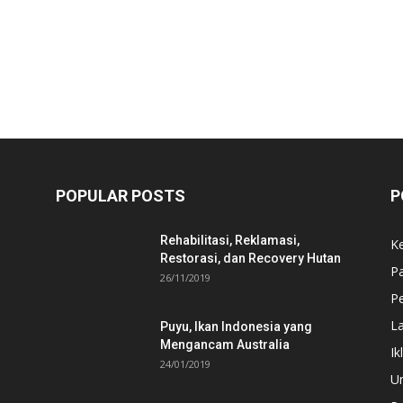
POPULAR POSTS
P
Rehabilitasi, Reklamasi,
K
Restorasi, dan Recovery Hutan
P
26/11/2019
Pe
L
Puyu, Ikan Indonesia yang
Mengancam Australia
Ik
24/01/2019
U