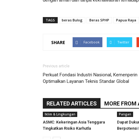
TAGS
beras Bulog
Beras SPHP
Papua Raya
SHARE
Facebook
Twitter
Previous article
Perkuat Fondasi Industri Nasional, Kemenperin
Optimalkan Layanan Teknis Standar Global
RELATED ARTICLES
MORE FROM
Iklim & Lingkungan
Pangan
ASMC: Kekeringan Asia Tenggara
Dapat Duku
Tingkatkan Risiko Karhutla
Berpotensi 