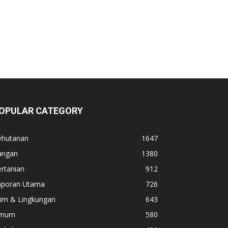
OPULAR CATEGORY
ehutanan
1647
angan
1380
rtanian
912
aporan Utama
726
lim & Lingkungan
643
mum
580