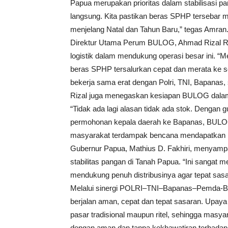
Papua merupakan prioritas dalam stabilisasi 
langsung. Kita pastikan beras SPHP tersebar mer
menjelang Natal dan Tahun Baru,” tegas Amran
Direktur Utama Perum BULOG, Ahmad Rizal Ra
logistik dalam mendukung operasi besar ini. 
beras SPHP tersalurkan cepat dan merata ke s
bekerja sama erat dengan Polri, TNI, Bapanas, 
Rizal juga menegaskan kesiapan BULOG dala
“Tidak ada lagi alasan tidak ada stok. Dengan
permohonan kepala daerah ke Bapanas, BULOG
masyarakat terdampak bencana mendapatkan ba
Gubernur Papua, Mathius D. Fakhiri, menyampai
stabilitas pangan di Tanah Papua. “Ini sangat
mendukung penuh distribusinya agar tepat sasa
Melalui sinergi POLRI–TNI–Bapanas–Pemda-B
berjalan aman, cepat dan tepat sasaran. Upaya
pasar tradisional maupun ritel, sehingga mas
dengan aman dan tanpa kekhawatiran terhadap