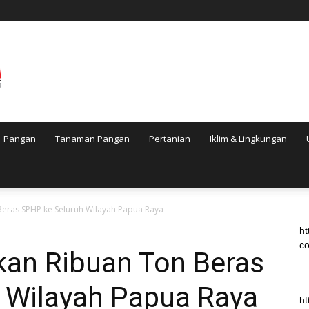
Pangan
Tanaman Pangan
Pertanian
Iklim & Lingkungan
eras SPHP ke Seluruh Wilayah Papua Raya
ht
co
an Ribuan Ton Beras
 Wilayah Papua Raya
ht