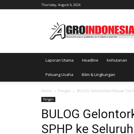
Thursday, August 6, 2026
AgroIndonesia
Laporan Utama
Headline
Kehutanan
Peluang Usaha
Iklim & Lingkungan
Home
Pangan
BULOG Gelontorkan Ribuan Ton B
Pangan
BULOG Gelontork
SPHP ke Seluruh