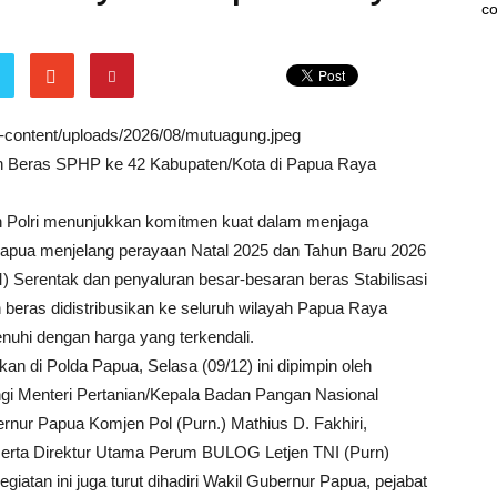
co
wp-content/uploads/2026/08/mutuagung.jpeg
n Beras SPHP ke 42 Kabupaten/Kota di Papua Raya
Polri menunjukkan komitmen kuat dalam menjaga
 Papua menjelang perayaan Natal 2025 dan Tahun Baru 2026
 Serentak dan penyaluran besar-besaran beras Stabilisasi
beras didistribusikan ke seluruh wilayah Papua Raya
uhi dengan harga yang terkendali.
n di Polda Papua, Selasa (09/12) ini dipimpin oleh
ngi Menteri Pertanian/Kepala Badan Pangan Nasional
ernur Papua Komjen Pol (Purn.) Mathius D. Fakhiri,
 serta Direktur Utama Perum BULOG Letjen TNI (Purn)
atan ini juga turut dihadiri Wakil Gubernur Papua, pejabat