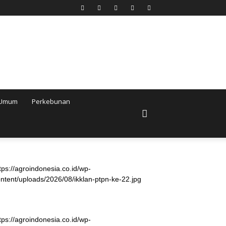
Umum
Perkebunan
tps://agroindonesia.co.id/wp-
ntent/uploads/2026/08/ikklan-ptpn-ke-22.jpg
tps://agroindonesia.co.id/wp-