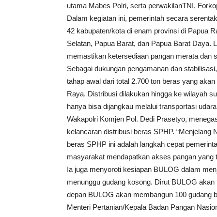
utama Mabes Polri, serta perwakilanTNI, Forkop
Dalam kegiatan ini, pemerintah secara serenta
42 kabupaten/kota di enam provinsi di Papua
Selatan, Papua Barat, dan Papua Barat Daya. 
memastikan ketersediaan pangan merata dan sta
Sebagai dukungan pengamanan dan stabilisasi
tahap awal dari total 2.700 ton beras yang aka
Raya. Distribusi dilakukan hingga ke wilayah 
hanya bisa dijangkau melalui transportasi udara
Wakapolri Komjen Pol. Dedi Prasetyo, menega
kelancaran distribusi beras SPHP. “Menjelang
beras SPHP ini adalah langkah cepat pemerinta
masyarakat mendapatkan akses pangan yang te
Ia juga menyoroti kesiapan BULOG dalam menjag
menunggu gudang kosong. Dirut BULOG akan t
depan BULOG akan membangun 100 gudang baru 
Menteri Pertanian/Kepala Badan Pangan Nasion