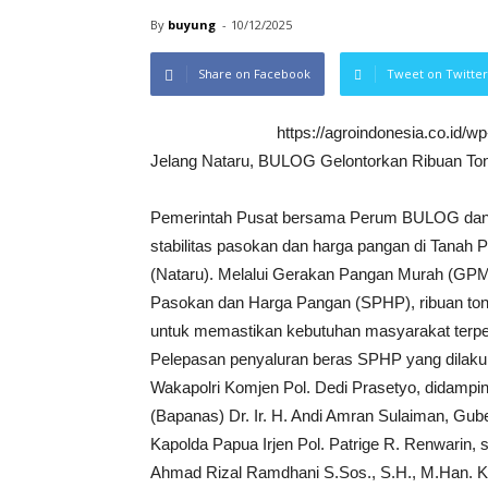
By
buyung
-
10/12/2025
Share on Facebook
Tweet on Twitter
https://agroindonesia.co.id/
Jelang Nataru, BULOG Gelontorkan Ribuan To
Pemerintah Pusat bersama Perum BULOG dan 
stabilitas pasokan dan harga pangan di Tanah
(Nataru). Melalui Gerakan Pangan Murah (GPM)
Pasokan dan Harga Pangan (SPHP), ribuan ton 
untuk memastikan kebutuhan masyarakat terpen
Pelepasan penyaluran beras SPHP yang dilakuka
Wakapolri Komjen Pol. Dedi Prasetyo, didampi
(Bapanas) Dr. Ir. H. Andi Amran Sulaiman, Gub
Kapolda Papua Irjen Pol. Patrige R. Renwarin,
Ahmad Rizal Ramdhani S.Sos., S.H., M.Han. Kegi