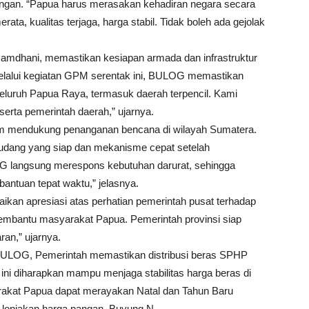
pangan. “Papua harus merasakan kehadiran negara secara
ata, kualitas terjaga, harga stabil. Tidak boleh ada gejolak
.
mdhani, memastikan kesiapan armada dan infrastruktur
“Melalui kegiatan GPM serentak ini, BULOG memastikan
eluruh Papua Raya, termasuk daerah terpencil. Kami
serta pemerintah daerah,” ujarnya.
m mendukung penanganan bencana di wilayah Sumatera.
 gudang yang siap dan mekanisme cepat setelah
 langsung merespons kebutuhan darurat, sehingga
ntuan tepat waktu,” jelasnya.
kan apresiasi atas perhatian pemerintah pusat terhadap
 membantu masyarakat Papua. Pemerintah provinsi siap
ran,” ujarnya.
ULOG, Pemerintah memastikan distribusi beras SPHP
 ini diharapkan mampu menjaga stabilitas harga beras di
yarakat Papua dapat merayakan Natal dan Tahun Baru
 lonjakan harga pangan. Buyung N