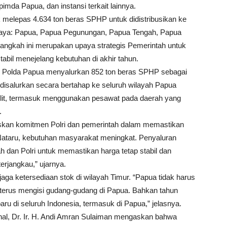
imda Papua, dan instansi terkait lainnya.
k melepas 4.634 ton beras SPHP untuk didistribusikan ke
 Raya: Papua, Papua Pegunungan, Papua Tengah, Papua
Langkah ini merupakan upaya strategis Pemerintah untuk
bil menejelang kebutuhan di akhir tahun.
, Polda Papua menyalurkan 852 ton beras SPHP sebagai
n disalurkan secara bertahap ke seluruh wilayah Papua
sulit, termasuk menggunakan pesawat pada daerah yang
.
skan komitmen Polri dan pemerintah dalam memastikan
 Nataru, kebutuhan masyarakat meningkat. Penyaluran
h dan Polri untuk memastikan harga tetap stabil dan
rjangkau,” ujarnya.
a ketersediaan stok di wilayah Timur. “Papua tidak harus
erus mengisi gudang-gudang di Papua. Bahkan tahun
di seluruh Indonesia, termasuk di Papua,” jelasnya.
al, Dr. Ir. H. Andi Amran Sulaiman mengaskan bahwa