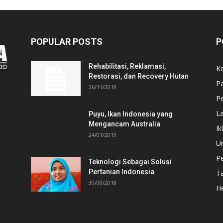
POPULAR POSTS
P
Rehabilitasi, Reklamasi,
K
Restorasi, dan Recovery Hutan
P
26/11/2019
Pe
L
Puyu, Ikan Indonesia yang
Mengancam Australia
Ik
24/01/2019
U
P
Teknologi Sebagai Solusi
Pertanian Indonesia
T
30/08/2018
He