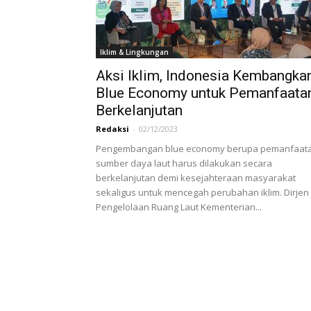
Iklim & Lingkungan
Aksi Iklim, Indonesia Kembangka
Blue Economy untuk Pemanfaata
Berkelanjutan
Redaksi
-
02/12/2023
Pengembangan blue economy berupa pemanfaat
sumber daya laut harus dilakukan secara
berkelanjutan demi kesejahteraan masyarakat
sekaligus untuk mencegah perubahan iklim. Dirjen
Pengelolaan Ruang Laut Kementerian...