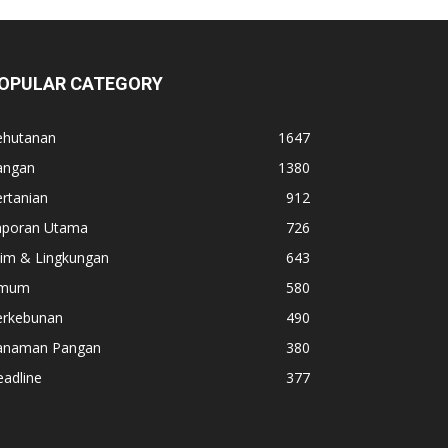
OPULAR CATEGORY
ehutanan
1647
angan
1380
rtanian
912
aporan Utama
726
lim & Lingkungan
643
mum
580
erkebunan
490
anaman Pangan
380
adline
377