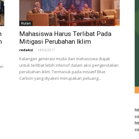
Hutan
n
Mahasiswa Harus Terlibat Pada
n
Mitigasi Perubahan Iklim
redaksi
-
14/06/2017
Kalangan generasi muda dan mahasiswa diajak
untuk terlibat lebih intensif dalam aksi pengendalian
an
perubahan iklim. Termasuk pada inisiatif Blue
Carbon yang diyakini merupakan peluang...
ht
co
ht
co