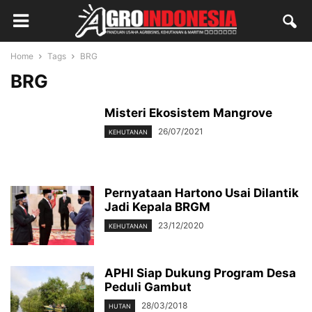
Home
Tags
BRG
BRG
Misteri Ekosistem Mangrove
26/07/2021
KEHUTANAN
Pernyataan Hartono Usai Dilantik
Jadi Kepala BRGM
23/12/2020
KEHUTANAN
APHI Siap Dukung Program Desa
Peduli Gambut
28/03/2018
HUTAN