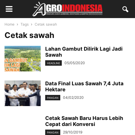
Home
Tags
Cetak sawah
Cetak sawah
Lahan Gambut Dilirik Lagi Jadi
Sawah
05/05/2020
HEADLINE
Data Final Luas Sawah 7,4 Juta
Hektare
04/02/2020
PANGAN
Cetak Sawah Baru Harus Lebih
Cepat dari Konversi
29/10/2019
PANGAN