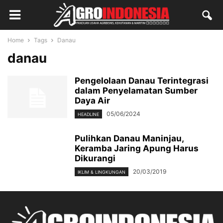
Home
Tags
Danau
danau
Pengelolaan Danau Terintegrasi
dalam Penyelamatan Sumber
Daya Air
05/06/2024
HEADLINE
Pulihkan Danau Maninjau,
Keramba Jaring Apung Harus
Dikurangi
20/03/2019
IKLIM & LINGKUNGAN