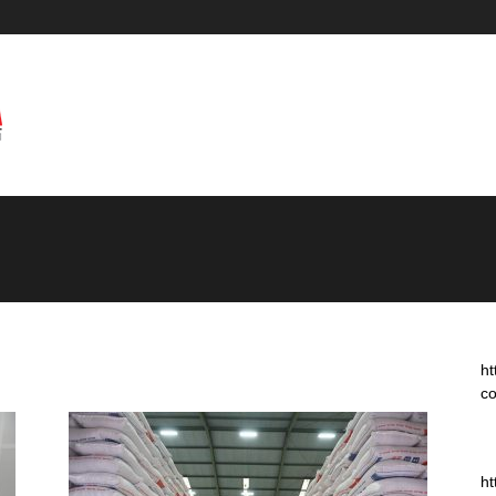
ht
co
ht