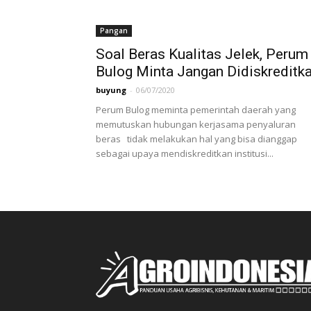
Pangan
Soal Beras Kualitas Jelek, Perum
Bulog Minta Jangan Didiskreditk
buyung
-
06/07/2020
Perum Bulog meminta pemerintah daerah yang
memutuskan hubungan kerjasama penyaluran
beras tidak melakukan hal yang bisa dianggap
sebagai upaya mendiskreditkan institusi...