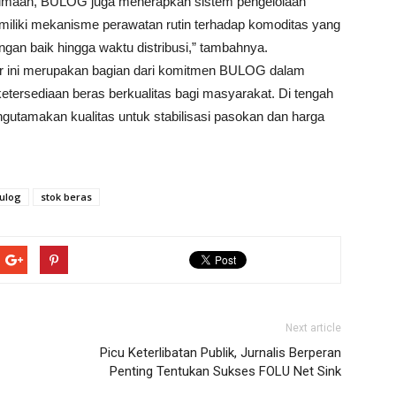
erimaan, BULOG juga menerapkan sistem pengelolaan
miliki mekanisme perawatan rutin terhadap komoditas yang
ngan baik hingga waktu distribusi,” tambahnya.
r ini merupakan bagian dari komitmen BULOG dalam
tersediaan beras berkualitas bagi masyarakat. Di tengah
utamakan kualitas untuk stabilisasi pasokan dan harga
ulog
stok beras
Next article
Picu Keterlibatan Publik, Jurnalis Berperan
Penting Tentukan Sukses FOLU Net Sink