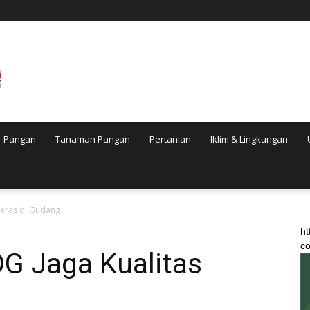
Pangan
Tanaman Pangan
Pertanian
Iklim & Lingkungan
Beras di Gudang
ht
co
OG Jaga Kualitas