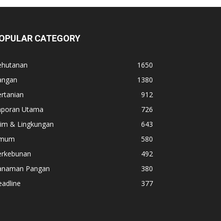
OPULAR CATEGORY
ehutanan
1650
angan
1380
rtanian
912
aporan Utama
726
lim & Lingkungan
643
mum
580
erkebunan
492
anaman Pangan
380
adline
377