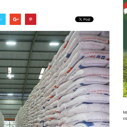
er
ht
co