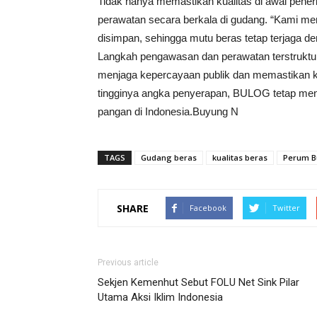
Tidak hanya memastikan kualitas di awal pen
perawatan secara berkala di gudang. “Kami me
disimpan, sehingga mutu beras tetap terjaga de
Langkah pengawasan dan perawatan terstruktu
menjaga kepercayaan publik dan memastikan ke
tingginya angka penyerapan, BULOG tetap meng
pangan di Indonesia.Buyung N
TAGS
Gudang beras
kualitas beras
Perum B
SHARE
Facebook
Twitter
Previous article
Sekjen Kemenhut Sebut FOLU Net Sink Pilar
Utama Aksi Iklim Indonesia