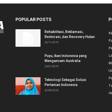
POPULAR POSTS
P
Rehabilitasi, Reklamasi,
K
Restorasi, dan Recovery Hutan
P
26/11/2019
Pe
L
Puyu, Ikan Indonesia yang
Mengancam Australia
Ik
24/01/2019
U
P
Teknologi Sebagai Solusi
Pertanian Indonesia
T
30/08/2018
He