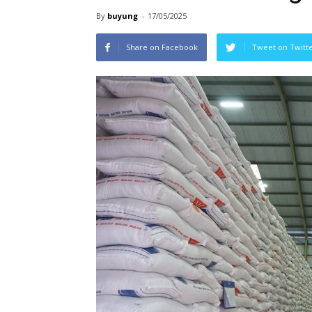
By
buyung
-
17/05/2025
Share on Facebook
Tweet on Twitt