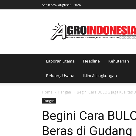
Saturday, August 8, 2026
AgroIndonesia
Laporan Utama
Headline
Kehutanan
Peluang Usaha
Iklim & Lingkungan
Home
Pangan
Begini Cara BULOG Jaga Kualitas 
Pangan
Begini Cara BUL
Beras di Gudang