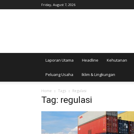
Friday, August 7, 2026
AgroIndonesia
Laporan Utama
Headline
Kehutanan
Peluang Usaha
Iklim & Lingkungan
Home
Tags
Regulasi
Tag: regulasi