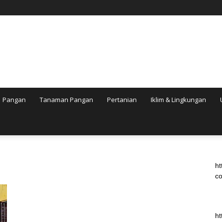
Pangan
Tanaman Pangan
Pertanian
Iklim & Lingkungan
ht
co
ht