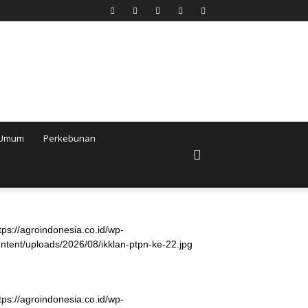
Umum
Perkebunan
tps://agroindonesia.co.id/wp-
ntent/uploads/2026/08/ikklan-ptpn-ke-22.jpg
tps://agroindonesia.co.id/wp-