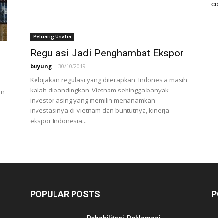
co
Peluang Usaha
Regulasi Jadi Penghambat Ekspor
buyung
-
30/10/2019
Kebijakan regulasi yang diterapkan Indonesia masih
kalah dibandingkan Vietnam sehingga banyak
an
investor asing yang memilih menanamkan
investasinya di Vietnam dan buntutnya, kinerja
ekspor Indonesia...
POPULAR POSTS
P