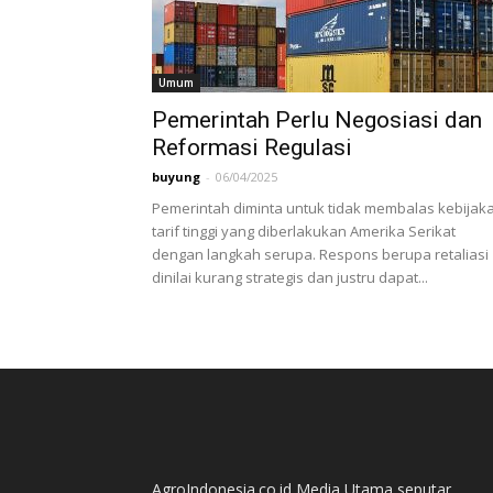
Umum
Pemerintah Perlu Negosiasi dan
Reformasi Regulasi
buyung
-
06/04/2025
Pemerintah diminta untuk tidak membalas kebijak
tarif tinggi yang diberlakukan Amerika Serikat
dengan langkah serupa. Respons berupa retaliasi
dinilai kurang strategis dan justru dapat...
AgroIndonesia.co.id Media Utama seputar